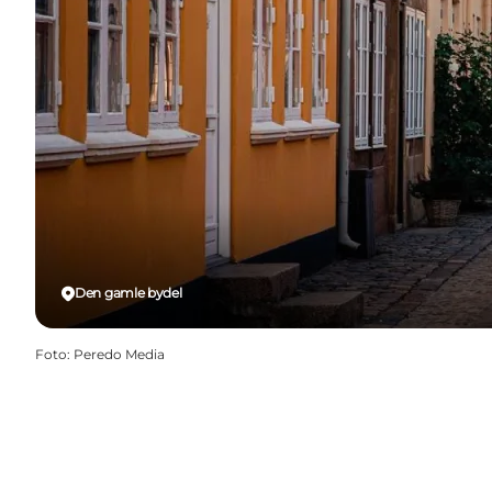
Den gamle bydel
Foto
:
Peredo Media