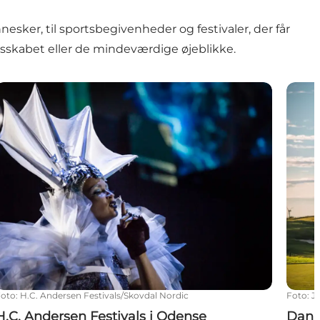
ker, til sportsbegivenheder og festivaler, der får
esskabet eller de mindeværdige øjeblikke.
H.C. Andersen Festivals i Odense
Danis
Foto
:
H.C. Andersen Festivals/Skovdal Nordic
Foto
:
J
H.C. Andersen Festivals i Odense
Dani