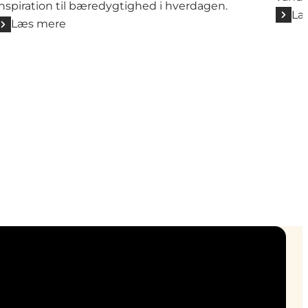
inspiration til bæredygtighed i hverdagen.
Læ
Læs mere