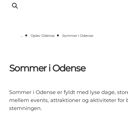
■
■
…
Oplev Odense
Sommer i Odense
Oplev Odense
Det sker i Odense
Planlæg din tur
Sommer i Odense
Inspiration
Sommer i Odense er fyldt med lyse dage, store
mellem events, attraktioner og aktiviteter for 
stemningen.