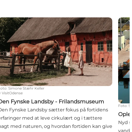
Den Fynske Landsby - Frilandsmuseum
Oplev
Foto
:
Simone Stæhr Keller
©
VisitOdense
Den Fynske Landsby - Frilandsmuseum
Foto
:
S
Den Fynske Landsby sætter fokus på fortidens
Ople
erfaringer med at leve cirkulært og i tættere
Nyd se
pagt med naturen, og hvordan fortiden kan give
vande