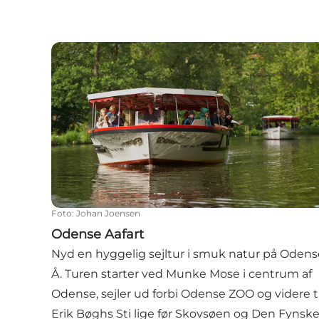
Odense Aafart
Foto
:
Johan Joensen
Odense Aafart
Nyd en hyggelig sejltur i smuk natur på Odens
Å. Turen starter ved Munke Mose i centrum af
Odense, sejler ud forbi Odense ZOO og videre ti
Erik Bøghs Sti lige før Skovsøen og Den Fynsk