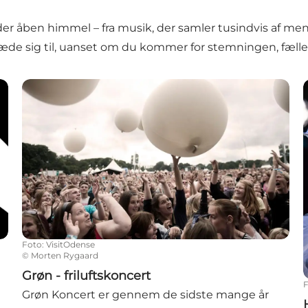
 åben himmel – fra musik, der samler tusindvis af mennes
læde sig til, uanset om du kommer for stemningen, fæll
Grøn - friluftskoncert
Foto
:
VisitOdense
©
Morten Rygaard
Grøn - friluftskoncert
Grøn Koncert er gennem de sidste mange år