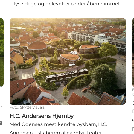
lyse dage og oplevelser under åben himmel.
H.C. Andersens Hjemby
e
Foto
:
Skytte Visuals
H.C. Andersens Hjemby
l
Mød Odenses mest kendte bysbarn, H.C.
e
Andersen – skaberen af eventyr, teater,