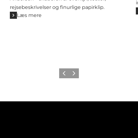
rejsebeskrivelser og finurlige papirklip.
Læs mere
Forrige
Næste