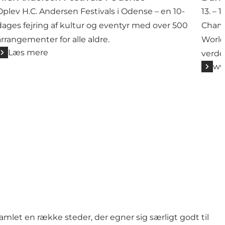
Oplev H.C. Andersen Festivals i Odense – en 10-
13. –
dages fejring af kultur og eventyr med over 500
Champ
arrangementer for alle aldre.
World
Læs mere
verde
ww
samlet en række steder, der egner sig særligt godt til