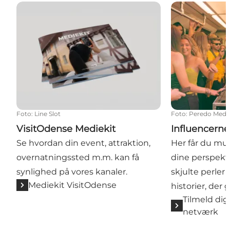
VisitOdense Mediekit
Influencerne
Foto
:
Line Slot
Foto
:
Peredo Medi
VisitOdense Mediekit
Influencern
Se hvordan din event, attraktion,
Her får du mul
overnatningssted m.m. kan få
dine perspekt
synlighed på vores kanaler.
skjulte perler
Mediekit VisitOdense
historier, der
Tilmeld dig
netværk