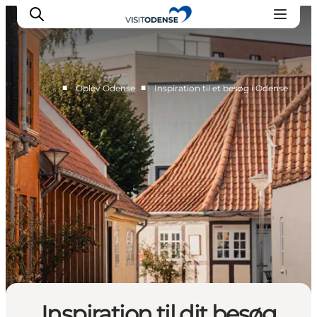
■
■
…
Oplev Odense
Inspiration til et besøg i Odense
Oplev Odense
Det sker i Odense
Planlæg din tur
Inspiration
Inspiration til dit besøg