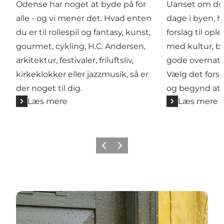
Odense har noget at byde på for
Uanset om du h
alle - og vi mener det. Hvad enten
dage i byen, 
du er til rollespil og fantasy, kunst,
forslag til opl
gourmet, cykling, H.C. Andersen,
med kultur, b
arkitektur, festivaler, friluftsliv,
gode overnat
kirkeklokker eller jazzmusik, så er
Vælg det forsla
der noget til dig.
og begynd at 
Læs mere
Læs mere
Forrige
Næste
Odense i børnehøjde