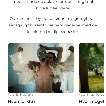
med at finde de oplevelser, der får dig til at
blive lidt længere.
Odense er en by, der belønner nysgerrighed –
så tag dig tid, slentr gennem gaderne, mød de
lokale, og lad dig overraske.
Hvem er du?
Hvor meget ti
Foto
:
Elvinas Tam
Foto
:
Mijael Pered
Hvem er du?
Hvor meget 