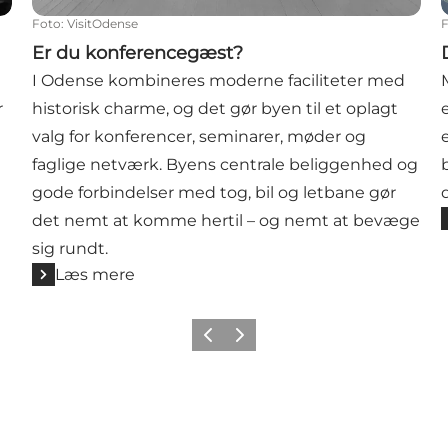
Foto
:
VisitOdense
Er du konferencegæst?
I Odense kombineres moderne faciliteter med
r
historisk charme, og det gør byen til et oplagt
valg for konferencer, seminarer, møder og
faglige netværk. Byens centrale beliggenhed og
gode forbindelser med tog, bil og letbane gør
det nemt at komme hertil – og nemt at bevæge
sig rundt.
Læs mere
Forrige
Næste