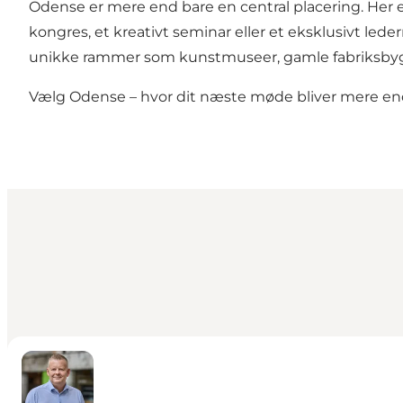
Odense er mere end bare en central placering. Her e
kongres, et kreativt seminar eller et eksklusivt led
unikke rammer som kunstmuseer, gamle fabriksbyg
Vælg Odense – hvor dit næste møde bliver mere end 
Kent Kordt Röder - Erhvervsturismechef | Head of Con