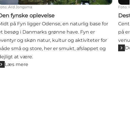
Foto
:
Ard Jongsma
Foto
:
R
Den fynske oplevelse
Dest
Midt på Fyn ligger Odense, en naturlig base for
Centr
et besøg i Danmarks grønne have. Fyn er
på en
eventyr og skøn natur, kultur og aktiviteter for
venue
De
både små og store, her er smukt, afslappet og
dejligt at være.
Læs mere