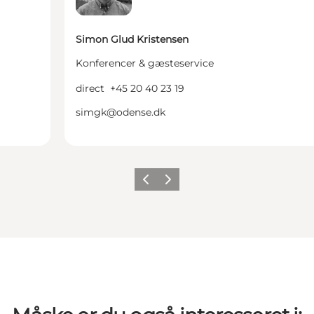
Simon Glud Kristensen
Konferencer & gæsteservice
direct
+45 20 40 23 19
simgk@odense.dk
Forrige
Næste