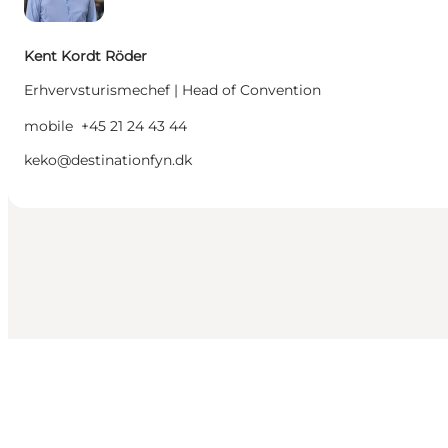
Kent Kordt Röder
Erhvervsturismechef | Head of Convention
mobile
+45 21 24 43 44
keko@destinationfyn.dk