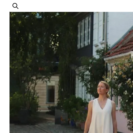
Oplev Odense
Det sker i Odense
Planlæg din tur
Inspiration