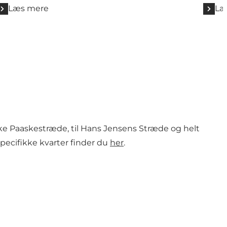
Læ
Læs mere
e Paaskestræde, til Hans Jensens Stræde og helt
specifikke kvarter finder du
her
.