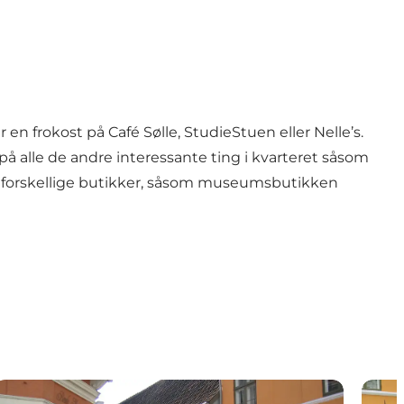
er en frokost på Café Sølle, StudieStuen eller
Nelle’s
.
å alle de andre interessante ting i kvarteret såsom
 forskellige butikker, såsom
museumsbutikken
attigskolen - historisk bygning
Den S