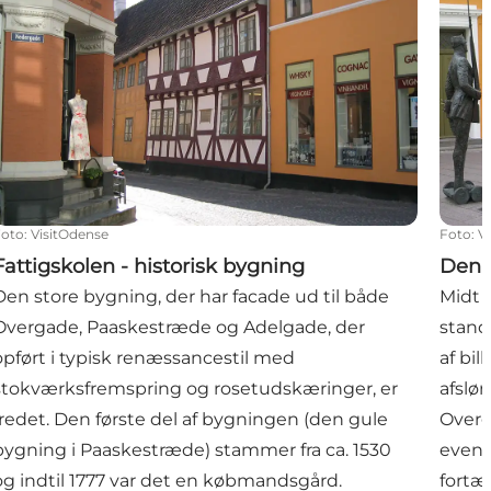
Foto
:
V
Foto
:
VisitOdense
Den 
Fattigskolen - historisk bygning
Midt 
Den store bygning, der har facade ud til både
stand
Overgade, Paaskestræde og Adelgade, der
af bi
opført i typisk renæssancestil med
afslør
stokværksfremspring og rosetudskæringer, er
Overg
fredet. Den første del af bygningen (den gule
event
bygning i Paaskestræde) stammer fra ca. 1530
fortæ
og indtil 1777 var det en købmandsgård.