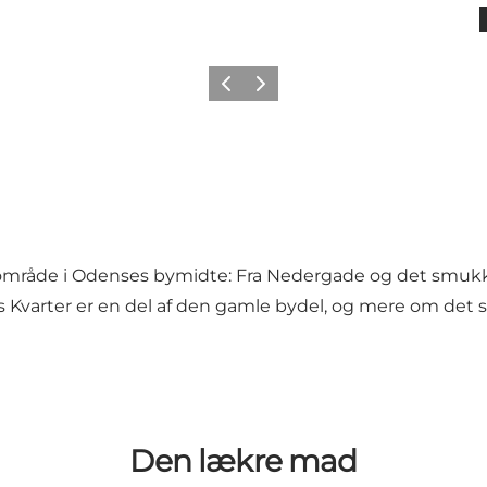
Forrige
Næste
 område i Odenses bymidte: Fra Nedergade og det smukk
s Kvarter er en del af den gamle bydel, og mere om det 
Den lækre mad