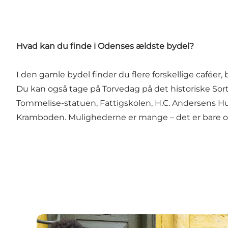
Hvad kan du finde i Odenses ældste bydel?
I den gamle bydel finder du flere forskellige caféer, 
Du kan også tage på
Torvedag
på det historiske Sor
Tommelise-statuen
,
Fattigskolen
,
H.C. Andersens H
Kramboden
. Mulighederne er mange – det er bare
TID - Museum for Odense