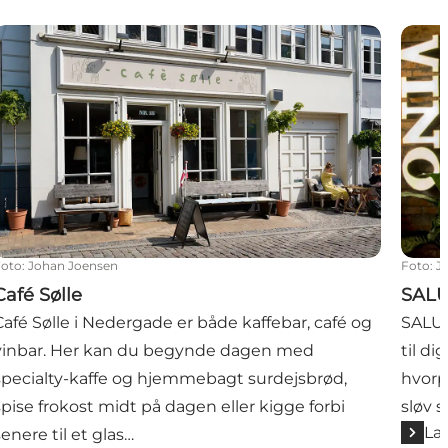
afé Sølle
SALUT
Foto
:
Johan Joensen
Foto
:
J
Café Sølle
SALUT
Café Sølle i Nedergade er både kaffebar, café og
SALUT
vinbar. Her kan du begynde dagen med
til di
specialty-kaffe og hjemmebagt surdejsbrød,
hvorpå
spise frokost midt på dagen eller kigge forbi
sløv 
Læ
senere til et glas…