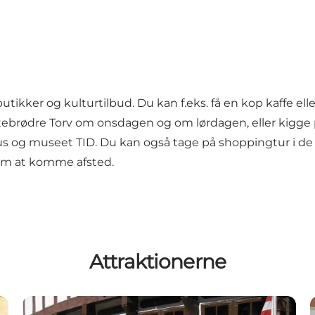
butikker og kulturtilbud. Du kan f.eks. få en kop kaffe ell
tebrødre Torv om onsdagen og om lørdagen, eller kigge p
us
og museet
TID
. Du kan også tage på shoppingtur i de
 om at komme afsted.
Attraktionerne
Kramboden (Museumsbutik)
F