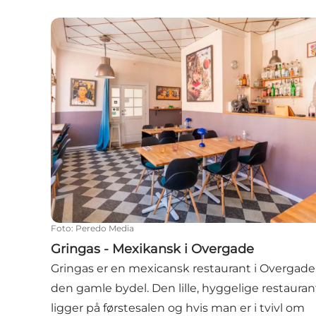
Gringas - Mexikansk i Overgade
Foto
:
Peredo Media
Gringas - Mexikansk i Overgade
Gringas er en mexicansk restaurant i Overgade 
den gamle bydel. Den lille, hyggelige restauran
ligger på førstesalen og hvis man er i tvivl om