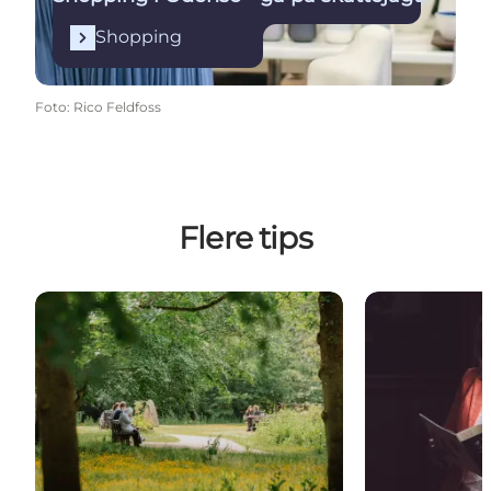
Shopping
Foto
:
Rico Feldfoss
Flere tips
Hvor meget tid har du?
Din lokale gui