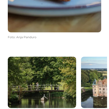
Foto
:
Anja Panduro
Hvornår besøger du Odense?
Den fynske op