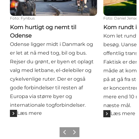
Foto
:
Fynbus
Foto
:
Daniel Jense
Kom hurtigt og nemt til
Kom rundt i
Odense
Kom let rundt 
Odense ligger midt i Danmark og
besøg. Uanset 
er let at nå med tog, bil og bus.
offentlig trans
Rejser du grønt, er byen et oplagt
Faktisk er de
valg med letbane, el-delebiler og
måde at komm
cykelvenlige ruter. Der er også
på at gå fra st
gode forbindelser til resten af
er koncentrer
Europa via større byer og
mere end 10 m
internationale togforbindelser.
næste mål.
Læs mere
Læs mere
Forrige
Næste