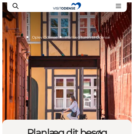
■
■
…
Oplev Odense
Planlæg turen til Odense
Oplev Odense
Det sker i Odense
Planlæg din tur
Inspiration
Planlæg dit besøg