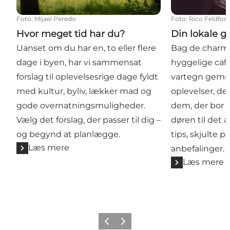
Foto
:
Mijael Peredo
Foto
:
Rico Feldfos
Hvor meget tid har du?
Din lokale g
Uanset om du har en, to eller flere
Bag de charm
dage i byen, har vi sammensat
hyggelige café
forslag til oplevelsesrige dage fyldt
vartegn gemm
med kultur, byliv, lækker mad og
oplevelser, de
gode overnatningsmuligheder.
dem, der bor h
Vælg det forslag, der passer til dig –
døren til de
og begynd at planlægge.
tips, skjulte p
Læs mere
anbefalinger.
Læs mere
Forrige
Næste