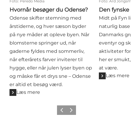
Foto
:
Peredo Media
Foto
:
Ard Jongsm
Hvornår besøger du Odense?
Den fynske 
Odense skifter stemning med
Midt på Fyn l
årstiderne, og hver sæson byder
naturlig base f
på nye måder at opleve byen. Når
Danmarks grøn
blomsterne springer ud, når
eventyr og skø
gaderne fyldes med sommerliv,
aktiviteter fo
når efterårets farver inviterer til
her er smukt, 
hygge, eller når julen lyser byen op
at være.
Læs mere
og måske får et drys sne – Odense
er altid et besøg værd.
Læs mere
Forrige
Næste