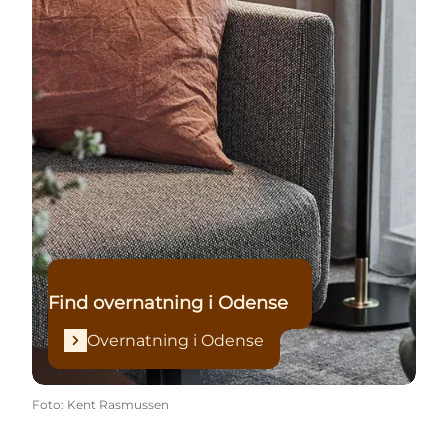
Find overnatning i Odense
Overnatning i Odense
Foto
:
Kent Rasmussen