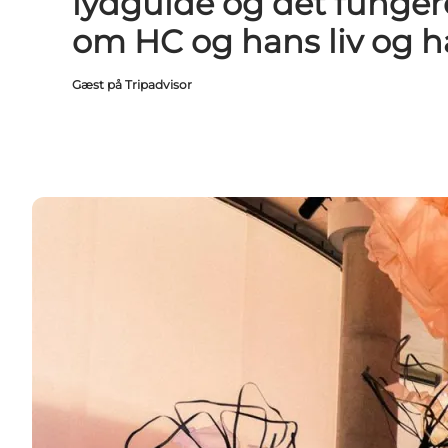
lydguide og det funger
om HC og hans liv og h
Gæst på Tripadvisor