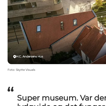
H.C. Andersens Hus
Foto
:
Skytte Visuals
Super museum. Var der 