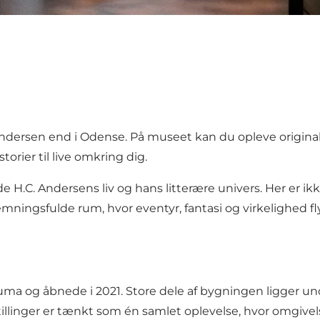
dersen end i Odense. På museet kan du opleve originale
torier til live omkring dig.
 H.C. Andersens liv og hans litterære univers. Her er i
ningsfulde rum, hvor eventyr, fantasi og virkelighed 
a og åbnede i 2021. Store dele af bygningen ligger und
tillinger er tænkt som én samlet oplevelse, hvor omgive