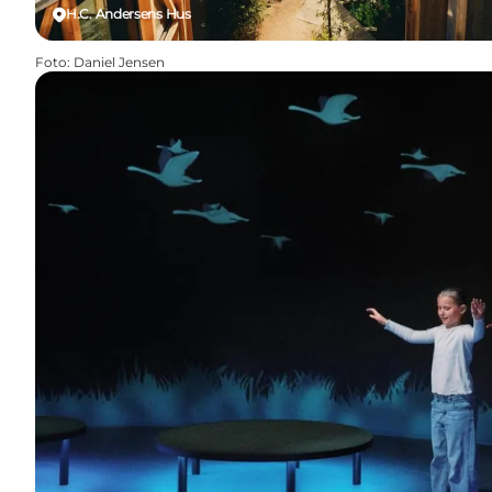
H.C. Andersens Hus
Foto
:
Daniel Jensen