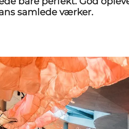
ede bare perfekt. God opleve
ans samlede værker.