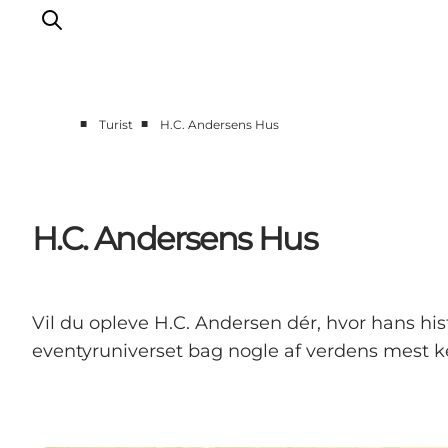
■
■
Turist
H.C. Andersens Hus
Oplev Odense
Det sker i Odense
Planlæg din tur
H.C. Andersens Hus
Inspiration
Vil du opleve H.C. Andersen dér, hvor hans h
eventyruniverset bag nogle af verdens mest ke