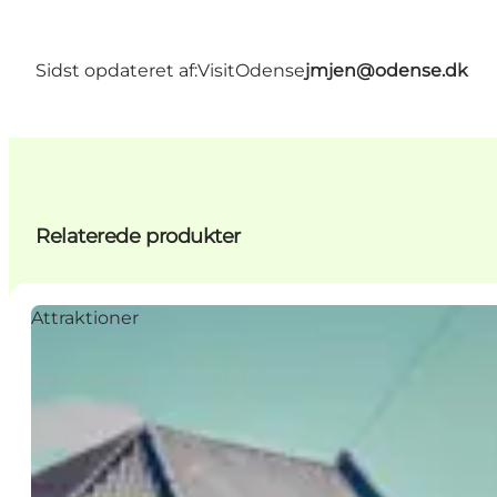
Sidst opdateret af:
VisitOdense
jmjen@odense.dk
Relaterede produkter
Attraktioner