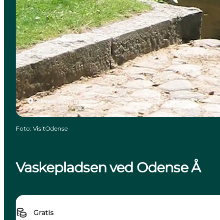
Odense, Fyn og øerne
Foto
:
VisitOdense
Vaskepladsen ved Odense Å
Gratis