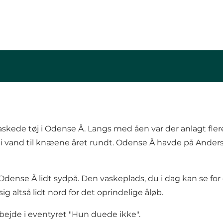
ede tøj i Odense Å. Langs med åen var der anlagt flere
n i vand til knæene året rundt. Odense Å havde på Ander
g Odense Å lidt sydpå. Den vaskeplads, du i dag kan se f
g altså lidt nord for det oprindelige åløb.
bejde i eventyret "Hun duede ikke".