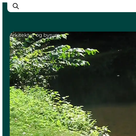
Arkitektur og byrum
Oplev Odense
Det sker i Odense
Planlæg din tur
Inspiration