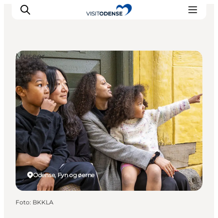
Museer
Oplev Odense
Det sker i Odense
Planlæg din tur
Inspiration
Odense, Fyn og øerne
Foto
:
BKKLA