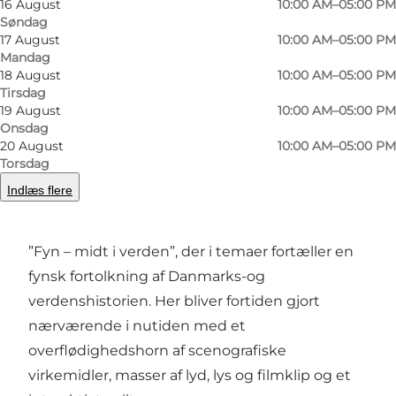
16 August
10:00 AM–05:00 PM
Foto
:
Panduro Photography
Søndag
17 August
10:00 AM–05:00 PM
Mandag
18 August
10:00 AM–05:00 PM
Tirsdag
19 August
10:00 AM–05:00 PM
Onsdag
20 August
10:00 AM–05:00 PM
Tre udstillinger indbyder til mange gode
Torsdag
oplevelser
Indlæs flere
Den nyeste bygning (2013) huser udstillingen
”Fyn – midt i verden”, der i temaer fortæller en
fynsk fortolkning af Danmarks-og
verdenshistorien. Her bliver fortiden gjort
nærværende i nutiden med et
overflødighedshorn af scenografiske
virkemidler, masser af lyd, lys og filmklip og et