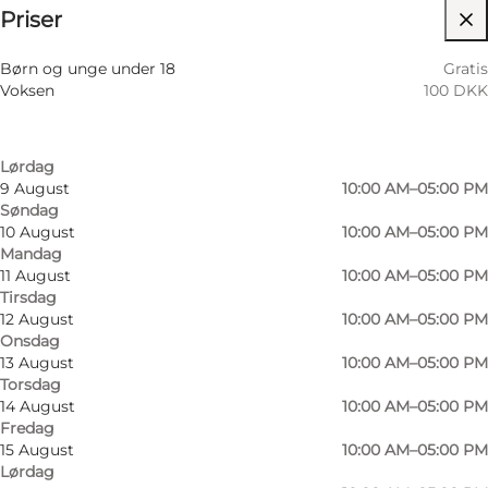
Priser
Besøg hjemmeside
Filtrér efter måned
6 August
10:00 AM–05:00 PM
Børn og unge under 18
Gratis
Torsdag
Voksen
100 DKK
7 August
10:00 AM–05:00 PM
Fredag
8 August
10:00 AM–05:00 PM
Lørdag
9 August
10:00 AM–05:00 PM
Søndag
10 August
10:00 AM–05:00 PM
Mandag
11 August
10:00 AM–05:00 PM
Tirsdag
12 August
10:00 AM–05:00 PM
Onsdag
13 August
10:00 AM–05:00 PM
Torsdag
14 August
10:00 AM–05:00 PM
Fredag
15 August
10:00 AM–05:00 PM
Lørdag