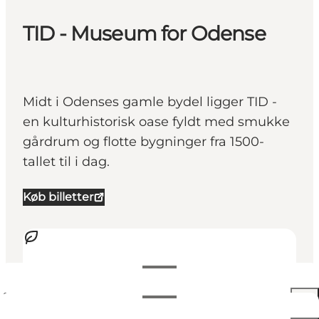
TID - Museum for Odense
Midt i Odenses gamle bydel ligger TID -
en kulturhistorisk oase fyldt med smukke
gårdrum og flotte bygninger fra 1500-
tallet til i dag.
Køb billetter
Se åbningstider
Åbningstider
100 DKK