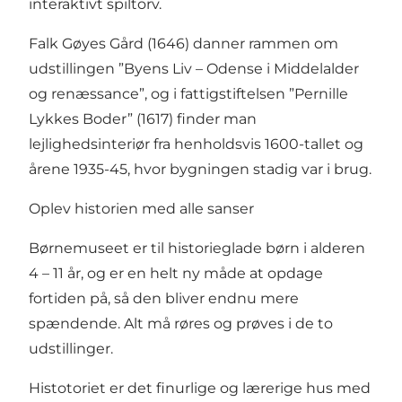
interaktivt spiltorv.
Falk Gøyes Gård (1646) danner rammen om
udstillingen ”Byens Liv – Odense i Middelalder
og renæssance”, og i fattigstiftelsen ”Pernille
Lykkes Boder” (1617) finder man
lejlighedsinteriør fra henholdsvis 1600-tallet og
årene 1935-45, hvor bygningen stadig var i brug.
Oplev historien med alle sanser
Børnemuseet er til historieglade børn i alderen
4 – 11 år, og er en helt ny måde at opdage
fortiden på, så den bliver endnu mere
spændende. Alt må røres og prøves i de to
udstillinger.
Histotoriet er det finurlige og lærerige hus med