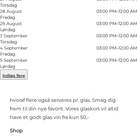
Torsdag
28 August
03:00 PM–12:00 AM
Fredag
29 August
03:00 PM–12:00 AM
Foto
:
Jørgen Kulmann
Foto
:
Lørdag
©
SALUTE
©
SAL
3 September
03:00 PM–12:00 AM
Torsdag
4 September
03:00 PM–12:00 AM
Forrige
Næste
Fredag
5 September
03:00 PM–12:00 AM
Lørdag
Indlæs flere
Vinbar
Vi har mere end 250 flasker at vælge imellem,
hvoraf flere også serveres pr. glas. Smag dig
frem til din nye favorit. Vores glaskort vil altid
have et godt glas vin fra kun 50,-
Shop