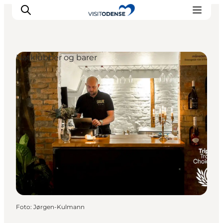
Natklubber og barer
Oplev Odense
Det sker i Odense
Planlæg din tur
Inspiration
Foto
:
Jørgen-Kulmann