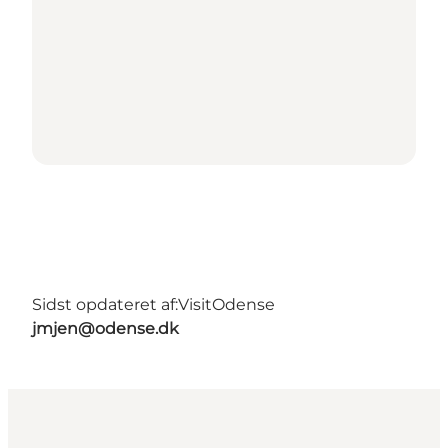
Sidst opdateret af:
VisitOdense
jmjen@odense.dk