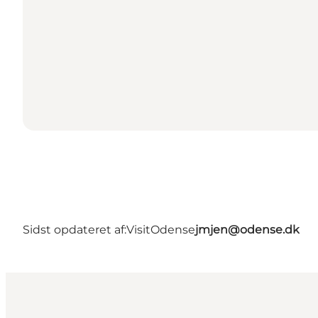
Sidst opdateret af:
VisitOdense
jmjen@odense.dk