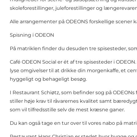
skoleforestillinger, juleforestillinger og længereva
Alle arrangementer på ODEONS forskellige scener k
Spisning i ODEON
På matriklen finder du desuden tre spisesteder, so
Café ODEON Social er ét af tre spisesteder i ODEON
lyse omgivelser til at drikke din morgenkaffe, et cen
hyggeligt og behageligt besøg.
I Restaurant Schiøtz, som befinder sog på ODEONs f
stiller høje krav til råvarernes kvalitet samt bæred
som vil tilfredsstille selv de mest kræsne ganer.
Du kan også tage en tur over til vores nabo på mat
Restaurant Hans Christian er stedet hvor hygge og