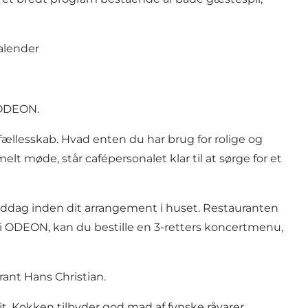
alender
 ODEON.
ællesskab. Hvad enten du har brug for rolige og
lt møde, står cafépersonalet klar til at sørge for et
middag inden dit arrangement i huset. Restauranten
nt i ODEON, kan du bestille en 3-retters koncertmenu,
ant Hans Christian.
. Kokken tilbyder god mad af fynske råvarer