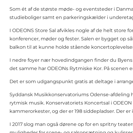
Som ét af de største møde- og eventsteder i Danmar
studieboliger samt en parkeringskælder i underet
I ODEONS Store Sal afvikles nogle af de helt store f
konferencer, møder og fester. Salen er bygget op såle
balkon til at kunne holde stående koncertoplevels
I nedre foyer nær hovedindgangen finder du Byens S
det samme har ODEONs Rytmiske Kor. På scenen er de
Det er som udgangspunkt gratis at deltage i arran
Syddansk Musikkonservatoriums Odense-afdeling har
rytmisk musik. Konservatoriets Koncertsal i ODEON e
kammerorkester, og der er 198 siddepladser. Der er in
I 2017 slog man også dørene op for en spritny teater
muligheder for scene- og salsopsætning og kulisser,