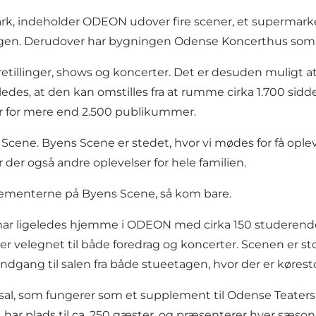
k, indeholder ODEON udover fire scener, et supermarked
agen. Derudover har bygningen Odense Koncerthus som 
oretillinger, shows og koncerter. Det er desuden muligt a
des, at den kan omstilles fra at rumme cirka 1.700 siddepl
er for mere end 2.500 publikummer.
cene. Byens Scene er stedet, hvor vi mødes for få ople
r også andre oplevelser for hele familien.
gementerne på Byens Scene, så kom bare.
 ligeledes hjemme i ODEON med cirka 150 studerende, d
r velegnet til både foredrag og koncerter. Scenen er sto
dgang til salen fra både stueetagen, hvor der er kørestols
sal, som fungerer som et supplement til Odense Teaters ø
 har plads til ca. 250 gæster, og præsenterer hver sæso