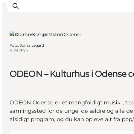
Kulturhuse / spillesteder
Foto
:
Jonas Legarth
Oplev Odense
©
VisitFyn
Det sker i Odense
Planlæg din tur
ODEON – Kulturhus i Odense 
Inspiration
ODEON Odense er et mangfoldigt musik-, teat
samlingssted for de unge, de ældre og alle de
alsidigt program, og du kan opleve alt fra pop/