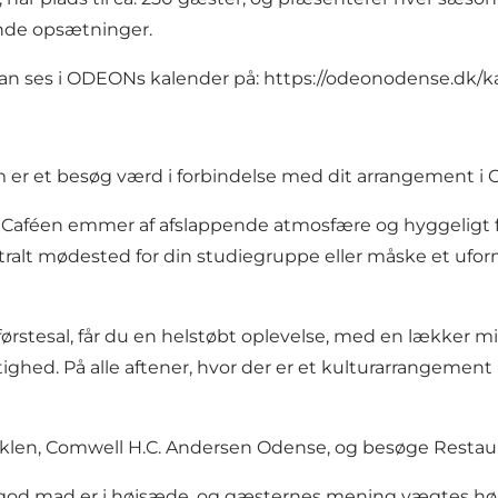
rende opsætninger.
an ses i ODEONs kalender på: https://odeonodense.dk/k
m er et besøg værd i forbindelse med dit arrangement i
. Caféen emmer af afslappende atmosfære og hyggeligt f
tralt mødested for din studiegruppe eller måske et uforme
ørstesal, får du en helstøbt oplevelse, med en lækker 
ygtighed. På alle aftener, hvor der er et kulturarrangeme
riklen, Comwell H.C. Andersen Odense, og besøge Restaur
 god mad er i højsæde, og gæsternes mening vægtes højt