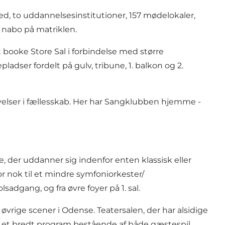
, to uddannelsesinstitutioner, 157 mødelokaler,
nabo på matriklen.
t booke Store Sal i forbindelse med større
adser fordelt på gulv, tribune, 1. balkon og 2.
velser i fællesskab. Her har Sangklubben hjemme -
er uddanner sig indenfor enten klassisk eller
r nok til et mindre symfoniorkester/
adgang, og fra øvre foyer på 1. sal.
vrige scener i Odense. Teatersalen, der har alsidige
n et bredt program bestående af både gæstespil,