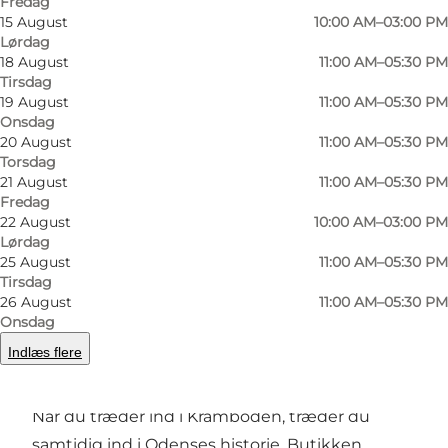
Fredag
©
Visi
15 August
10:00 AM–03:00 PM
Lørdag
18 August
11:00 AM–05:30 PM
Tirsdag
19 August
11:00 AM–05:30 PM
Onsdag
20 August
11:00 AM–05:30 PM
Torsdag
21 August
11:00 AM–05:30 PM
Fredag
22 August
10:00 AM–03:00 PM
Lørdag
25 August
11:00 AM–05:30 PM
Tirsdag
26 August
11:00 AM–05:30 PM
Forrige
Næste
Onsdag
Indlæs flere
Når du træder ind i Kramboden, træder du
samtidig ind i Odenses historie. Butikken