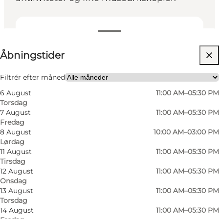
Se åbningstider
Åbningstider
Gratis
Besøg hjemmeside
Filtrér efter måned
6 August
11:00 AM–05:30 PM
Mig selv, Min partner, Venner, Børn
Torsdag
7 August
11:00 AM–05:30 PM
Fredag
8 August
10:00 AM–03:00 PM
Lørdag
11 August
11:00 AM–05:30 PM
Tirsdag
12 August
11:00 AM–05:30 PM
Onsdag
13 August
11:00 AM–05:30 PM
Torsdag
14 August
11:00 AM–05:30 PM
Foto
:
Anja Panduro
Foto
: