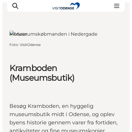
Odense, Fyn og øerne
Museer
Foto
:
VisitOdense
Oplev Odense
Det sker i Odense
Planlæg din tur
Kramboden
Inspiration
(Museumsbutik)
Besøg Kramboden, en hyggelig
museumsbutik midt i Odense, og oplev
byens historie gennem varer fra fortiden,
antikviteter og fine museumskopier.