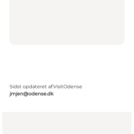
Sidst opdateret af:
VisitOdense
jmjen@odense.dk