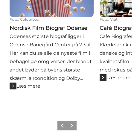
Foto
:
Colourbox
Foto
:
Visit
Nordisk Film Biograf Odense
Café Biograf
Odenses største biograf ligger i
Café Biografen
Odense Banegård Center på 2. sal.
Klædefabrik i 
Her kan du se alle de nyeste film i
danske og int
behagelige omgivelser, der blandt
kvalitetsfilm 
andet byder på byens største
med fokus på 
Læs mere
skærm, aircondition og Dolby…
Læs mere
Forrige
Næste