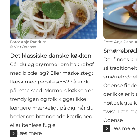
Foto
:
Anja Panduro
Foto
:
Anja Pandur
©
VisitOdense
Smørrebrød
Det klassiske danske køkken
Der findes kun
Går du og drømmer om hakkebøf
så traditionel
med bløde løg? Eller måske stegt
smørrebrødet.
flæsk med persillesovs? Så er du
Odense finde f
på rette sted. Mormors køkken er
der ikke er ble
trendy igen og folk kigger ikke
højtbelagte kl
længere mærkeligt på dig, når du
twist. Læs me
beder om brændende kærlighed
Odense
eller benløse fugle.
Læs mere
Læs mere