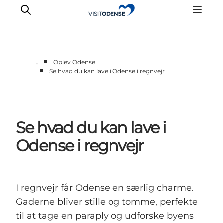
■
…
Oplev Odense
■
Se hvad du kan lave i Odense i regnvejr
Oplev Odense
Det sker i Odense
Planlæg din tur
Se hvad du kan lave i
Inspiration
Odense i regnvejr
I regnvejr får Odense en særlig charme.
Gaderne bliver stille og tomme, perfekte
til at tage en paraply og udforske byens