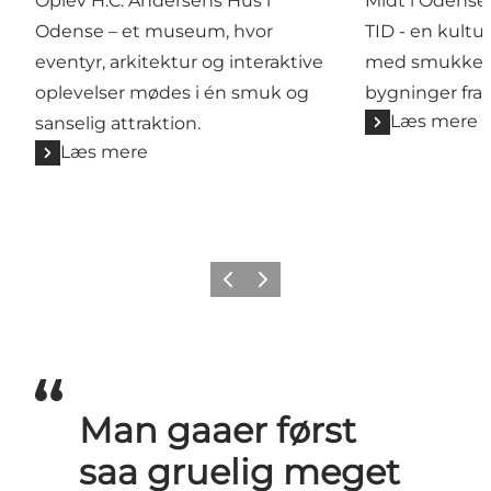
Oplev H.C. Andersens Hus i
Midt i Odense
Odense – et museum, hvor
TID - en kultur
eventyr, arkitektur og interaktive
med smukke g
oplevelser mødes i én smuk og
bygninger fra 1
Læs mere
sanselig attraktion.
Læs mere
Forrige
Næste
Man gaaer først
saa gruelig meget