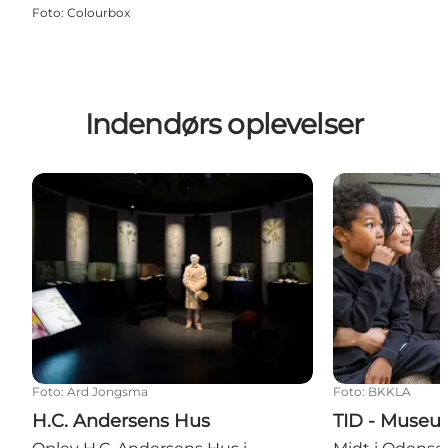
Foto
:
Colourbox
Indendørs oplevelser
H.C. Andersens Hus
TID - Museum
Foto
:
Ard Jongsma
Foto
:
BKKLA
H.C. Andersens Hus
TID - Museu