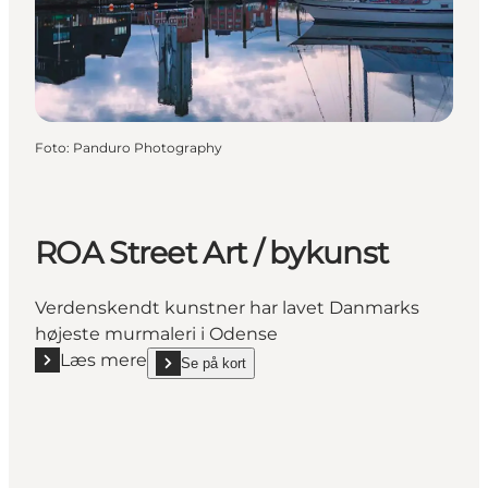
Foto
:
Panduro Photography
ROA Street Art / bykunst
Verdenskendt kunstner har lavet Danmarks
højeste murmaleri i Odense
Læs mere
Se på kort
Læs mere "ROA Street Art / bykunst"
show ROA Street Art / bykunst on_map