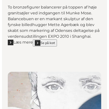
To bronzefigurer balancerer på toppen af høje
granitsøjler ved indgangen til Munke Mose.
Balancebuen er en markant skulptur af den
fynske billedhugger Mette Agerbæk og blev
skabt som markering af Odenses deltagelse på
verdensudstillingen EXPO 2010 i Shanghai.
Læs mere
Se på kort
Læs mere "Balancebuen - skulptur"
show Balancebuen - skulptur on_map