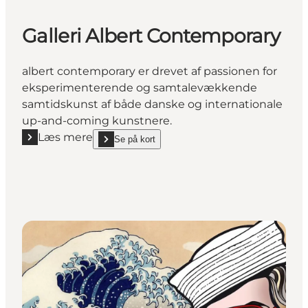
Galleri Albert Contemporary
albert contemporary er drevet af passionen for
eksperimenterende og samtalevækkende
samtidskunst af både danske og internationale
up-and-coming kunstnere.
Læs mere
Se på kort
Læs mere "Galleri Albert Contemporary"
show Galleri Albert Contemporary on_map