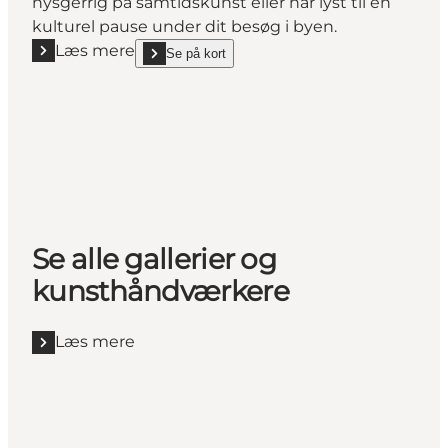
nysgerrig på samtidskunst eller har lyst til en
kulturel pause under dit besøg i byen.
Læs mere
Se på kort
Læs mere "Gallerie Rasmus i Ny Vestergade"
show Gallerie Rasmus i Ny Vestergade on_map
Se alle gallerier og
kunsthåndværkere
Læs mere
Læs mere "Se alle gallerier og kunsthåndværkere"