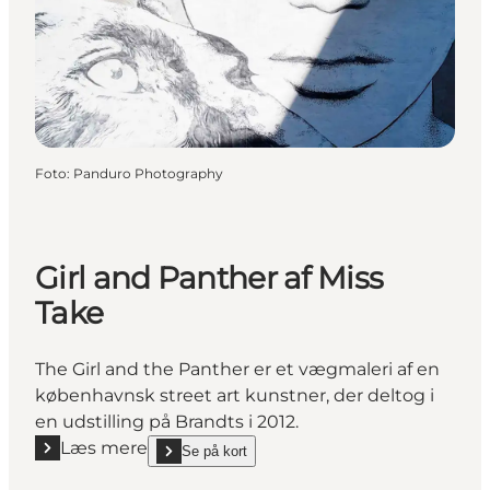
Foto
:
Panduro Photography
Girl and Panther af Miss
Take
The Girl and the Panther er et vægmaleri af en
københavnsk street art kunstner, der deltog i
en udstilling på Brandts i 2012.
Læs mere
Se på kort
Læs mere "Girl and Panther af Miss Take"
show Girl and Panther af Miss Take on_map