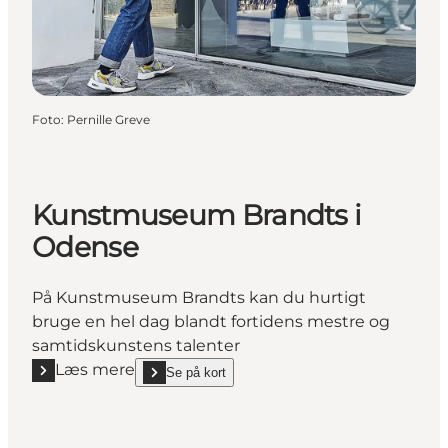
Foto
:
Pernille Greve
Kunstmuseum Brandts i
Odense
På Kunstmuseum Brandts kan du hurtigt
bruge en hel dag blandt fortidens mestre og
samtidskunstens talenter
Læs mere
Se på kort
Læs mere "Kunstmuseum Brandts i Odense"
show Kunstmuseum Brandts i Odense on_map