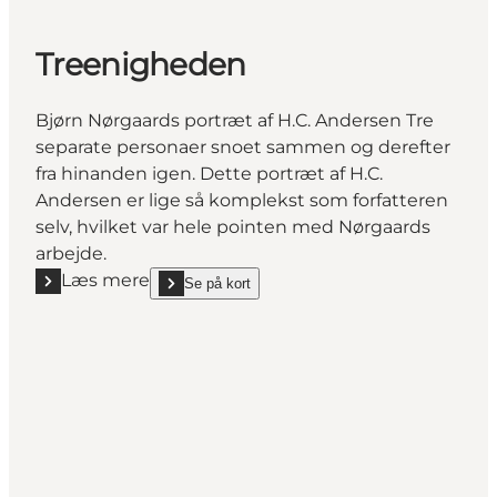
Treenigheden
Bjørn Nørgaards portræt af H.C. Andersen Tre
separate personaer snoet sammen og derefter
fra hinanden igen. Dette portræt af H.C.
Andersen er lige så komplekst som forfatteren
selv, hvilket var hele pointen med Nørgaards
arbejde.
Læs mere
Se på kort
Læs mere "Treenigheden"
show Treenigheden on_map