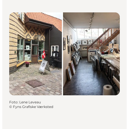
Foto
:
Lene Leveau
©
Fyns Grafiske Værksted