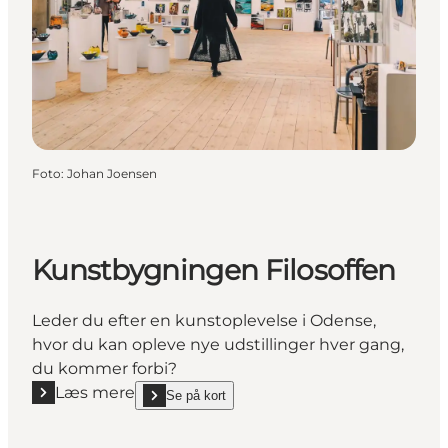
Foto
:
Johan Joensen
Kunstbygningen Filosoffen
Leder du efter en kunstoplevelse i Odense,
hvor du kan opleve nye udstillinger hver gang,
du kommer forbi?
Læs mere
Se på kort
Læs mere "Kunstbygningen Filosoffen"
show Kunstbygningen Filosoffen on_map