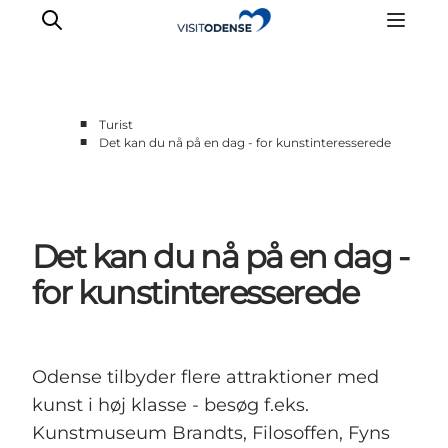
■
Turist
■
Det kan du nå på en dag - for kunstinteresserede
Oplev Odense
Det sker i Odense
Planlæg din tur
Det kan du nå på en dag -
Inspiration
for kunstinteresserede
Odense tilbyder flere attraktioner med
kunst i høj klasse - besøg f.eks.
Kunstmuseum Brandts, Filosoffen, Fyns