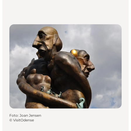
Foto
:
Joan Jensen
©
VisitOdense