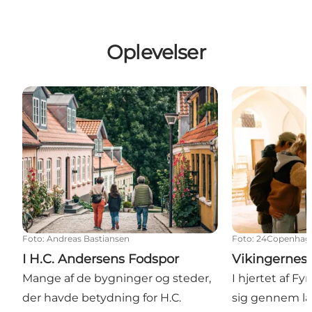
Oplevelser
I H.C. Andersens Fodspor
Vikingernes 
Foto
:
Andreas Bastiansen
Foto
:
24Copenhag
I H.C. Andersens Fodspor
Vikingernes
Mange af de bygninger og steder,
I hjertet af F
der havde betydning for H.C.
sig gennem la