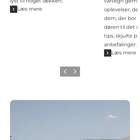
lyst til noget lækkert.
vartegn gemm
Læs mere
oplevelser, de
dem, der bor h
døren til de
tips, skjulte p
anbefalinger.
Læs mere
Forrige
Næste
H.C. Andersens Hjemby