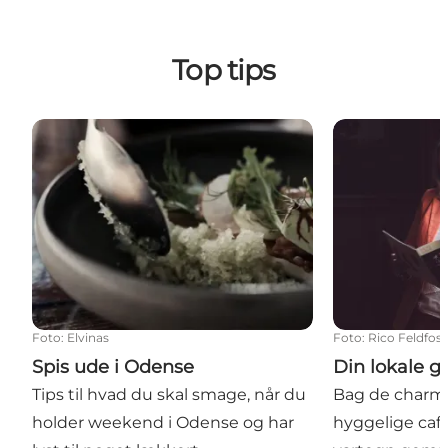
Top tips
Spis ude i Odense
Din lokale gui
Foto
:
Elvinas
Foto
:
Rico Feldfos
Spis ude i Odense
Din lokale g
Tips til hvad du skal smage, når du
Bag de charm
holder weekend i Odense og har
hyggelige café