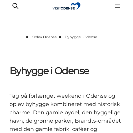
■
■
…
Oplev Odense
Byhygge i Odense
Oplev Odense
Det sker i Odense
Planlæg din tur
Byhygge i Odense
Inspiration
Tag på forlænget weekend i Odense og
oplev byhygge kombineret med historisk
charme. Den gamle bydel, den hyggelige
havn, de grønne parker, Brandts-området
med den gamle fabrik, caféer og