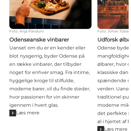
Foto
:
Anja Panduro
Foto
:
Johan Tobias
Odenseanske vinbarer
Udforsk ølba
Uanset om du er en kender eller
Odense byder
blot nysgerrig, byder Odense på
mangfoldighe
en række vinbarer, der tilbyder
ølbarer, hvor 
noget for enhver smag. Fra intime,
klassiske dans
hyggelige kroge til stilfulde,
spændende spe
moderne barer, vil du finde steder,
verden. Uanset
hvor passionen for vin skinner
traditionel pu
igennem i hvert glas.
moderne mikro
Læs mere
det perfekte 
øl i hjertet af 
Læs mere