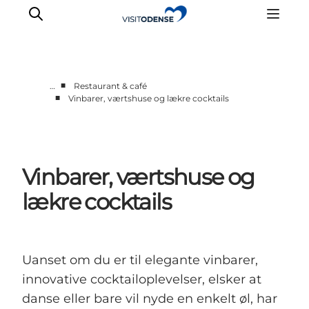
■
…
Restaurant & café
■
Vinbarer, værtshuse og lækre cocktails
Oplev Odense
Det sker i Odense
Planlæg din tur
Vinbarer, værtshuse og
Inspiration
lækre cocktails
Uanset om du er til elegante vinbarer,
innovative cocktailoplevelser, elsker at
danse eller bare vil nyde en enkelt øl, har