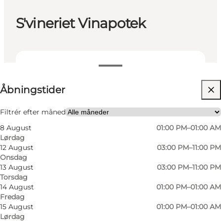
S'vineriet Vinapotek
Se åbningstider
Åbningstider
Besøg hjemmeside
Min partner, Venner
Filtrér efter måned
8 August
01:00 PM–01:00 AM
Lørdag
12 August
03:00 PM–11:00 PM
Onsdag
13 August
03:00 PM–11:00 PM
Torsdag
14 August
01:00 PM–01:00 AM
Fredag
15 August
01:00 PM–01:00 AM
Lørdag