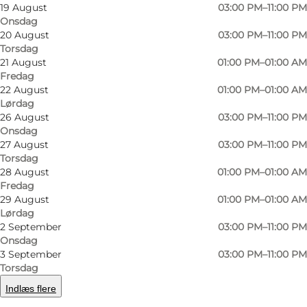
19 August
03:00 PM–11:00 PM
Onsdag
20 August
03:00 PM–11:00 PM
Torsdag
21 August
01:00 PM–01:00 AM
Fredag
22 August
01:00 PM–01:00 AM
Lørdag
26 August
03:00 PM–11:00 PM
Onsdag
Foto
:
S'vineriet Vinapotek
Foto
:
27 August
03:00 PM–11:00 PM
Torsdag
28 August
01:00 PM–01:00 AM
Forrige
Næste
Fredag
29 August
01:00 PM–01:00 AM
Lørdag
2 September
03:00 PM–11:00 PM
Onsdag
3 September
03:00 PM–11:00 PM
I Klargade, tæt på H.C. Andersens
Torsdag
Barndomshjem, ligger S’vineriet Vinapotek,
Indlæs flere
hvor du kan opleve en verden af vin fra hele