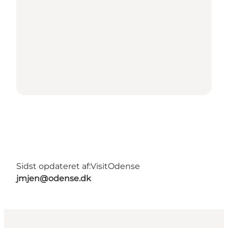
Sidst opdateret af:
VisitOdense
jmjen@odense.dk