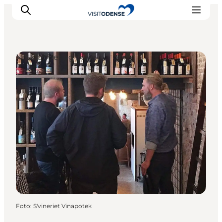
Natklubber og barer
Oplev Odense
Det sker i Odense
Planlæg din tur
Inspiration
Foto
:
S'vineriet Vinapotek