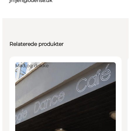
jmjen@odense.dk
Relaterede produkter
Mad og drikke