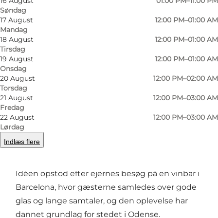
16 August
01:00 PM–11:00 PM
Søndag
17 August
12:00 PM–01:00 AM
Mandag
Foto
:
Ukendt
Foto
:
18 August
12:00 PM–01:00 AM
©
Amy's Winebar
©
Amy
Tirsdag
19 August
12:00 PM–01:00 AM
Onsdag
Forrige
Næste
20 August
12:00 PM–02:00 AM
Torsdag
21 August
12:00 PM–03:00 AM
Fredag
22 August
12:00 PM–03:00 AM
Inspireret af Barcelonas vinbarer
Lørdag
Indlæs flere
Mange vinbarer lægger vægt på vinfaglighed.
Hos Amy's er stemningen mindst lige så vigtig.
Idéen opstod efter ejernes besøg på en vinbar i
Barcelona, hvor gæsterne samledes over gode
glas og lange samtaler, og den oplevelse har
dannet grundlag for stedet i Odense.