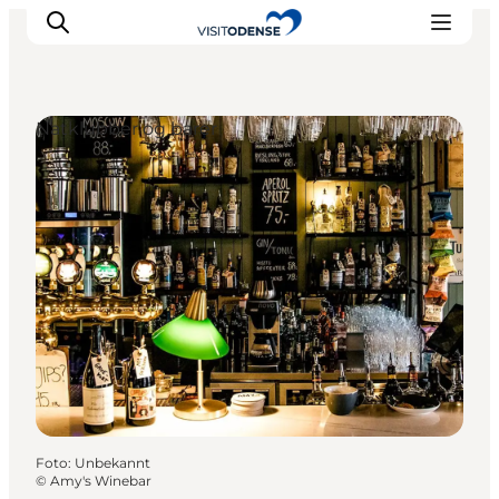
Natklubber og barer
Oplev Odense
Det sker i Odense
Planlæg din tur
Inspiration
Foto
:
Unbekannt
©
Amy's Winebar