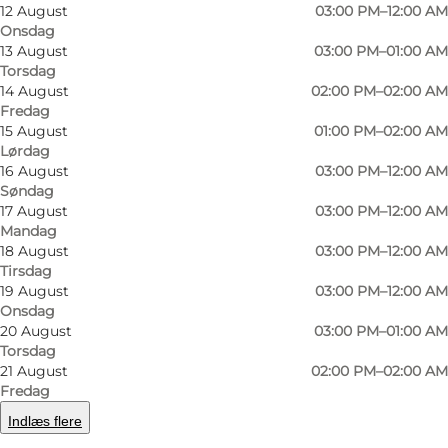
12 August
03:00 PM–12:00 AM
Onsdag
13 August
03:00 PM–01:00 AM
Torsdag
14 August
02:00 PM–02:00 AM
Fredag
15 August
01:00 PM–02:00 AM
Lørdag
16 August
03:00 PM–12:00 AM
Søndag
Foto
:
Bootlegger
Foto
:
17 August
03:00 PM–12:00 AM
Mandag
18 August
03:00 PM–12:00 AM
Forrige
Næste
Tirsdag
19 August
03:00 PM–12:00 AM
Onsdag
20 August
03:00 PM–01:00 AM
Torsdag
21 August
02:00 PM–02:00 AM
God øl og gratis popcorn
Fredag
Bootleggers er et koncept, hvor den gode øl
Indlæs flere
står i centrum. Baren byder på ca. 20 haner af