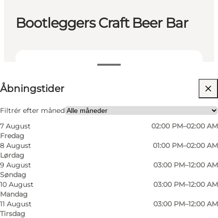
Bootleggers Craft Beer Bar
Se åbningstider
Åbningstider
Besøg hjemmeside
Venner
Filtrér efter måned
7 August
02:00 PM–02:00 AM
Fredag
8 August
01:00 PM–02:00 AM
Lørdag
9 August
03:00 PM–12:00 AM
Søndag
10 August
03:00 PM–12:00 AM
Mandag
11 August
03:00 PM–12:00 AM
Tirsdag