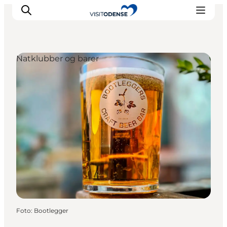
Natklubber og barer
Oplev Odense
Det sker i Odense
Planlæg din tur
Inspiration
Foto
:
Bootlegger