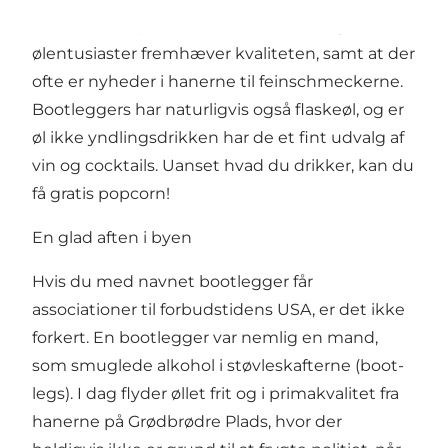
den bedste specialøl fra hele verden og danske
ølentusiaster fremhæver kvaliteten, samt at der
ofte er nyheder i hanerne til feinschmeckerne.
Bootleggers har naturligvis også flaskeøl, og er
øl ikke yndlingsdrikken har de et fint udvalg af
vin og cocktails. Uanset hvad du drikker, kan du
få gratis popcorn!
En glad aften i byen
Hvis du med navnet bootlegger får
associationer til forbudstidens USA, er det ikke
forkert. En bootlegger var nemlig en mand,
som smuglede alkohol i støvleskafterne (boot-
legs). I dag flyder øllet frit og i primakvalitet fra
hanerne på Grødbrødre Plads, hvor der