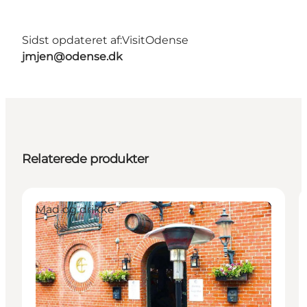
Sidst opdateret af:
VisitOdense
jmjen@odense.dk
Relaterede produkter
Mad og drikke