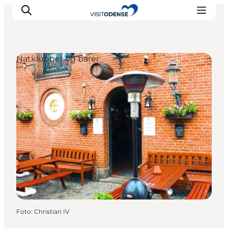
Natklubber og barer
Oplev Odense
Det sker i Odense
Planlæg din tur
Inspiration
Foto
:
Christian IV