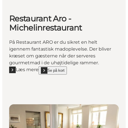
Restaurant Aro -
Michelinrestaurant
På Restaurant ARO er du sikret en helt
igennem fantastisk madoplevelse. Der bliver
kræset om gæsterne når der serveres
gourmetmad i de uhøjtidelige rammer.
Læs mere
Se på kort
Læs mere "Restaurant Aro - Michelinrestaurant"
show Restaurant Aro - Michelinrestaurant on_map