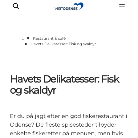
■
…
Restaurant & café
■
Havets Delikatesser: Fisk og skaldyr
Oplev Odense
Det sker i Odense
Planlæg din tur
Havets Delikatesser: Fisk
Inspiration
og skaldyr
Er du på jagt efter en god fiskerestaurant i
Odense? De fleste spisesteder tilbyder
enkelte fiskeretter på menuen, men hvis