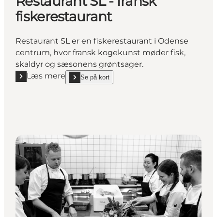
Restaurant SL - fransk
fiskerestaurant
Restaurant SL er en fiskerestaurant i Odense
centrum, hvor fransk kogekunst møder fisk,
skaldyr og sæsonens grøntsager.
Læs mere
Se på kort
Læs mere "Restaurant SL - fransk fiskerestaurant"
show Restaurant SL - fransk fiskerestaurant on_map