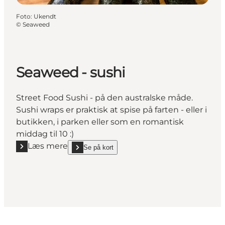
Foto
:
Ukendt
©
Seaweed
Seaweed - sushi
Street Food Sushi - på den australske måde.
Sushi wraps er praktisk at spise på farten - eller i
butikken, i parken eller som en romantisk
middag til 10 :)
Læs mere
Se på kort
Læs mere "Seaweed - sushi"
show Seaweed - sushi on_map