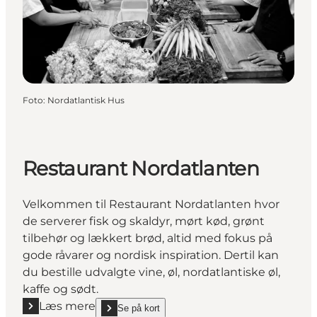
Foto
:
Nordatlantisk Hus
Restaurant Nordatlanten
Velkommen til Restaurant Nordatlanten hvor
de serverer fisk og skaldyr, mørt kød, grønt
tilbehør og lækkert brød, altid med fokus på
gode råvarer og nordisk inspiration. Dertil kan
du bestille udvalgte vine, øl, nordatlantiske øl,
kaffe og sødt.
Læs mere
Se på kort
Læs mere "Restaurant Nordatlanten"
show Restaurant Nordatlanten on_map