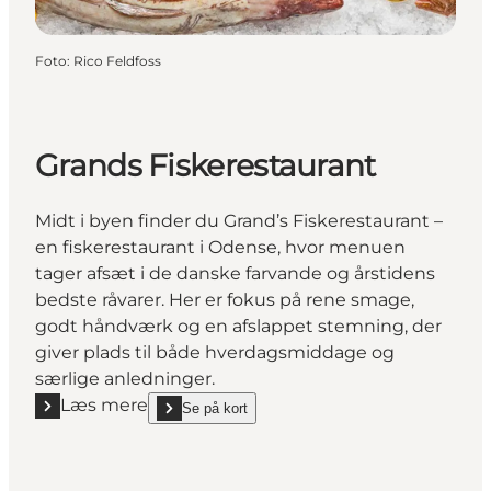
Foto
:
Rico Feldfoss
Grands Fiskerestaurant
Midt i byen finder du Grand’s Fiskerestaurant –
en fiskerestaurant i Odense, hvor menuen
tager afsæt i de danske farvande og årstidens
bedste råvarer. Her er fokus på rene smage,
godt håndværk og en afslappet stemning, der
giver plads til både hverdagsmiddage og
særlige anledninger.
Læs mere
Se på kort
Læs mere "Grands Fiskerestaurant"
show Grands Fiskerestaurant on_map