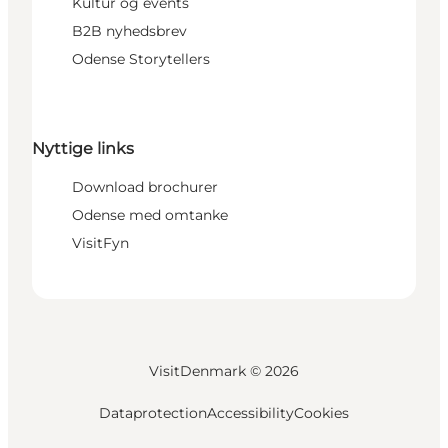
Kultur og events
B2B nyhedsbrev
Odense Storytellers
Nyttige links
Download brochurer
Odense med omtanke
VisitFyn
VisitDenmark ©
2026
Dataprotection
Accessibility
Cookies