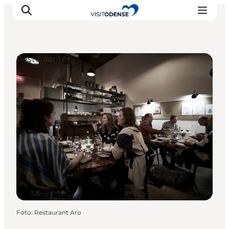
Restauranter
Oplev Odense
Det sker i Odense
Planlæg din tur
Inspiration
Foto
:
Restaurant Aro