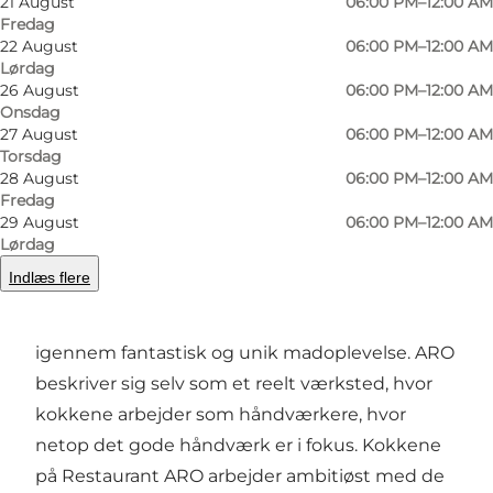
21 August
06:00 PM–12:00 AM
Fredag
22 August
06:00 PM–12:00 AM
Lørdag
Foto
:
Rico Feldfoss
Foto
:
26 August
06:00 PM–12:00 AM
©
VisitOdense
©
Visi
Onsdag
27 August
06:00 PM–12:00 AM
Torsdag
Forrige
Næste
28 August
06:00 PM–12:00 AM
Fredag
29 August
06:00 PM–12:00 AM
Lørdag
Indlæs flere
Restauranten
På Restaurant ARO er du sikret en helt
igennem fantastisk og unik madoplevelse. ARO
beskriver sig selv som et reelt værksted, hvor
kokkene arbejder som håndværkere, hvor
netop det gode håndværk er i fokus. Kokkene
på Restaurant ARO arbejder ambitiøst med de