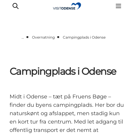
■
■
…
Overnatning
Campingplads i Odense
Oplev Odense
Det sker i Odense
Planlæg din tur
Campingplads i Odense
Inspiration
Midt i Odense – tæt på Fruens Bøge –
finder du byens campingplads. Her bor du
naturskønt og afslappet, men stadig kun
en kort tur fra centrum. Med let adgang til
offentlig transport er det nemt at