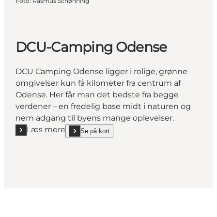
Foto
:
Rasmus Schønning
DCU-Camping Odense
DCU Camping Odense ligger i rolige, grønne
omgivelser kun få kilometer fra centrum af
Odense. Her får man det bedste fra begge
verdener – en fredelig base midt i naturen og
nem adgang til byens mange oplevelser.
Læs mere
Se på kort
Læs mere "DCU-Camping Odense"
show DCU-Camping Odense on_map