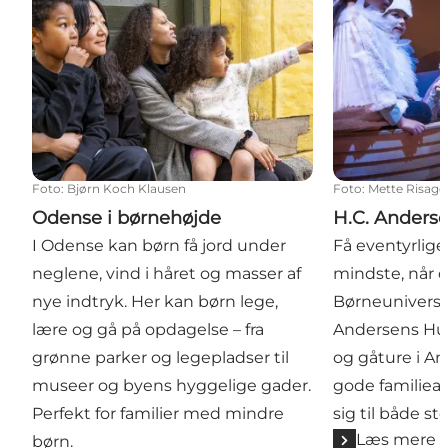
Foto
:
Bjørn Koch Klausen
Foto
:
Mette Risage
Odense i børnehøjde
H.C. Anderse
I Odense kan børn få jord under
Få eventyrlig
neglene, vind i håret og masser af
mindste, når 
nye indtryk. Her kan børn lege,
Børneuniverset
lære og gå på opdagelse – fra
Andersens Hus
grønne parker og legepladser til
og gåture i An
museer og byens hyggelige gader.
gode familieak
Perfekt for familier med mindre
sig til både st
Læs mere
børn.