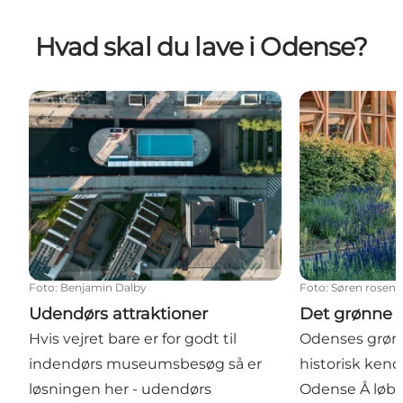
Hvad skal du lave i Odense?
Udendørs attraktioner
Det grønne O
Foto
:
Benjamin Dalby
Foto
:
Søren rosen
Udendørs attraktioner
Det grønne
Hvis vejret bare er for godt til
Odenses grønn
indendørs museumsbesøg så er
historisk kend
løsningen her - udendørs
Odense Å løb