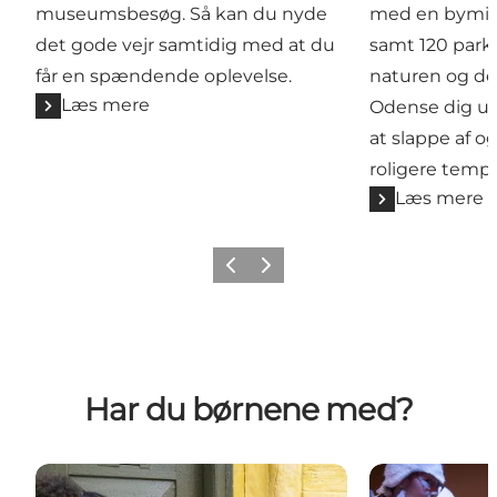
museumsbesøg. Så kan du nyde
med en bymidt
det gode vejr samtidig med at du
samt 120 parke
får en spændende oplevelse.
naturen og de
Læs mere
Odense dig ut
at slappe af o
roligere temp
Læs mere
Forrige
Næste
Har du børnene med?
Odense i børnehøjde
H.C. Andersen