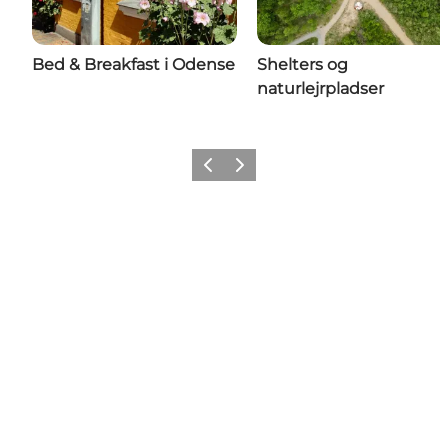
Bed & Breakfast i Odense
Shelters og
naturlejrpladser
Forrige
Næste
Føj lidt Odense til dit feed