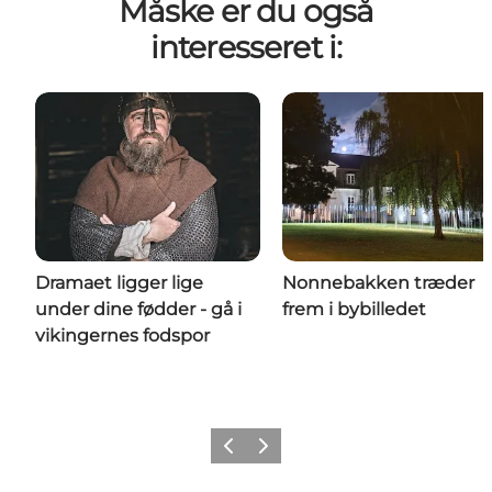
Måske er du også
interesseret i:
Dramaet ligger lige
Nonnebakken træder
under dine fødder - gå i
frem i bybilledet
vikingernes fodspor
Forrige
Næste