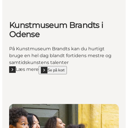
Kunstmuseum Brandts i
Odense
På Kunstmuseum Brandts kan du hurtigt
bruge en hel dag blandt fortidens mestre og
samtidskunstens talenter
Læs mere
Se på kort
Læs mere "Kunstmuseum Brandts i Odense"
show Kunstmuseum Brandts i Odense on_map