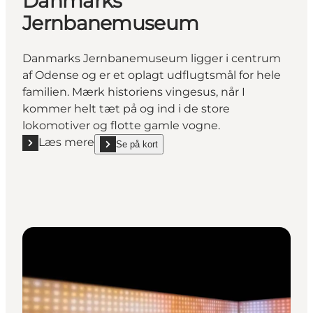
Danmarks
Jernbanemuseum
Danmarks Jernbanemuseum ligger i centrum
af Odense og er et oplagt udflugtsmål for hele
familien. Mærk historiens vingesus, når I
kommer helt tæt på og ind i de store
lokomotiver og flotte gamle vogne.
Læs mere
Se på kort
Læs mere "Danmarks Jernbanemuseum"
show Danmarks Jernbanemuseum on_map