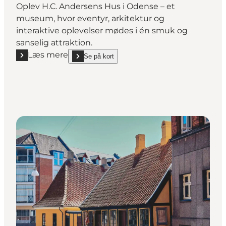
Oplev H.C. Andersens Hus i Odense – et
museum, hvor eventyr, arkitektur og
interaktive oplevelser mødes i én smuk og
sanselig attraktion.
Læs mere
Se på kort
Læs mere "H.C. Andersens Hus"
show H.C. Andersens Hus on_map