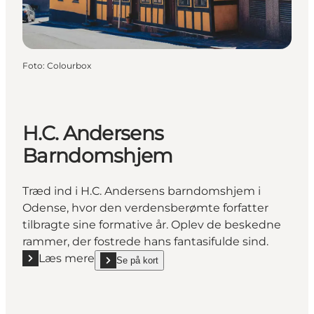
Foto
:
Colourbox
H.C. Andersens
Barndomshjem
Træd ind i H.C. Andersens barndomshjem i
Odense, hvor den verdensberømte forfatter
tilbragte sine formative år. Oplev de beskedne
rammer, der fostrede hans fantasifulde sind.
Læs mere
Se på kort
Læs mere "H.C. Andersens Barndomshjem"
show H.C. Andersens Barndomshjem on_map