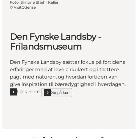
Foto
:
Simone Stæhr Keller
©
VisitOdense
Den Fynske Landsby -
Frilandsmuseum
Den Fynske Landsby sætter fokus på fortidens
erfaringer med at leve cirkulært og i tættere
pagt med naturen, og hvordan fortiden kan
give inspiration til bæredygtighed i hverdagen.
Læs mere
Se på kort
Læs mere "Den Fynske Landsby - Frilandsmuseum"
show Den Fynske Landsby - Frilandsmuseum on_m