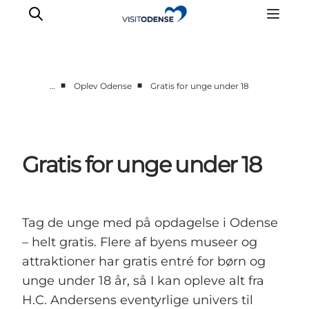
■
■
…
Oplev Odense
Gratis for unge under 18
Oplev Odense
Det sker i Odense
Planlæg din tur
Gratis for unge under 18
Inspiration
Tag de unge med på opdagelse i Odense
– helt gratis. Flere af byens museer og
attraktioner har gratis entré for børn og
unge under 18 år, så I kan opleve alt fra
H.C. Andersens eventyrlige univers til