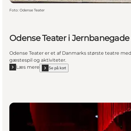
Foto
:
Odense Teater
Odense Teater i Jernbanegade
Odense Teater er et af Danmarks største teatre med 
gæstespil og aktiviteter.
Læs mere
Se på kort
Læs mere "Odense Teater i Jernbanegade"
show Odense Teater i Jernbanegade on_map