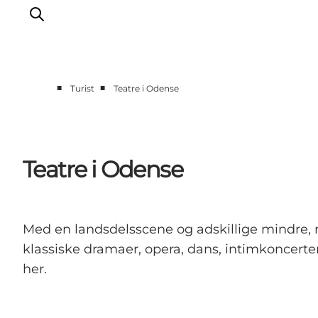
■
■
Turist
Teatre i Odense
Oplev Odense
Det sker i Odense
Planlæg din tur
Teatre i Odense
Inspiration
Med en landsdelsscene og adskillige mindre, n
klassiske dramaer, opera, dans, intimkoncerte
her.