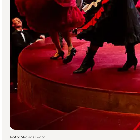
Foto
:
Skovdal Foto