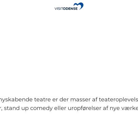
yskabende teatre er der masser af teateroplevelse
r, stand up comedy eller uropførelser af nye værk