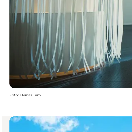
Foto
:
Elvinas Tam