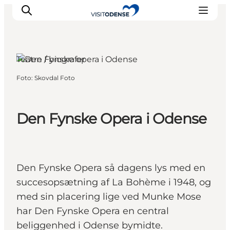
Teatre / biografer
Foto
:
Skovdal Foto
Oplev Odense
Det sker i Odense
Planlæg din tur
Den Fynske Opera i Odense
Inspiration
Den Fynske Opera så dagens lys med en
succesopsætning af La Bohème i 1948, og
med sin placering lige ved Munke Mose
har Den Fynske Opera en central
beliggenhed i Odense bymidte.