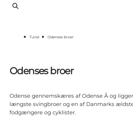
■
■
Turist
Odenses broer
Oplev Odense
Det sker i Odense
Planlæg din tur
Odenses broer
Inspiration
Odense gennemskæres af Odense Å og ligger lig
længste svingbroer og en af Danmarks ældste 
fodgængere og cyklister.