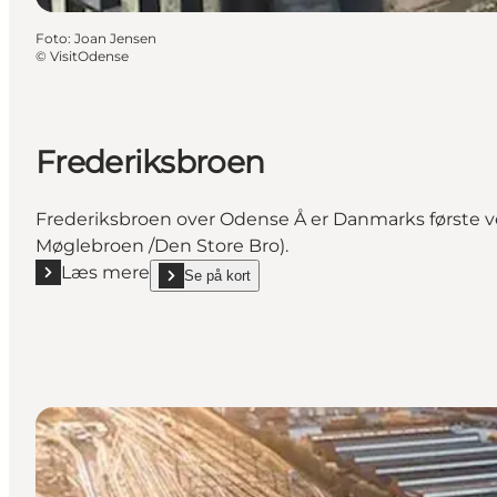
Foto
:
Joan Jensen
©
VisitOdense
Frederiksbroen
Frederiksbroen over Odense Å er Danmarks første ve
Møglebroen /Den Store Bro).
Læs mere
Se på kort
Læs mere "Frederiksbroen"
show Frederiksbroen on_map