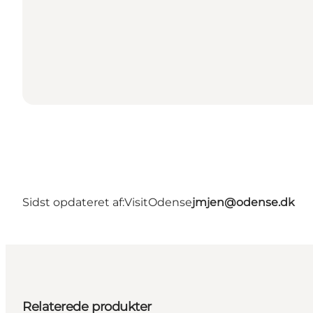
Sidst opdateret af:
VisitOdense
jmjen@odense.dk
Relaterede produkter