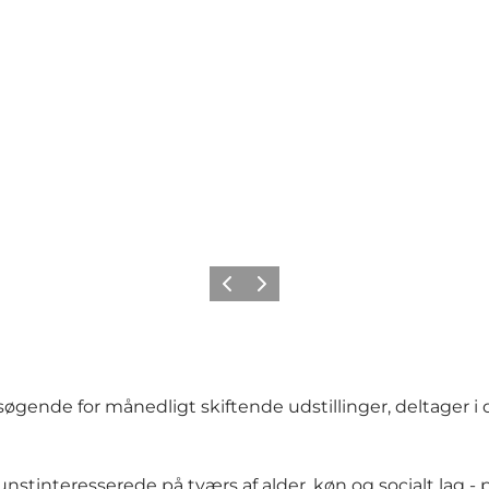
Forrige
Næste
gende for månedligt skiftende udstillinger, deltager i di
unstinteresserede på tværs af alder, køn og socialt lag -