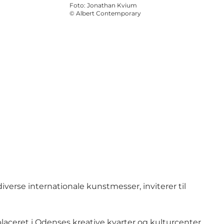
Foto
:
Jonathan Kvium
©
Albert Contemporary
verse internationale kunstmesser, inviterer til
 placeret i Odenses kreative kvarter og kulturcenter,