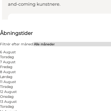
and-coming kunstnere.
Se åbningstider
Åbningstider
Gratis
Besøg hjemmeside
Filtrér efter måned
6 August
Mig selv, Min partner, Venner
Torsdag
7 August
Fredag
8 August
Lørdag
11 August
Tirsdag
12 August
Onsdag
13 August
Torsdag