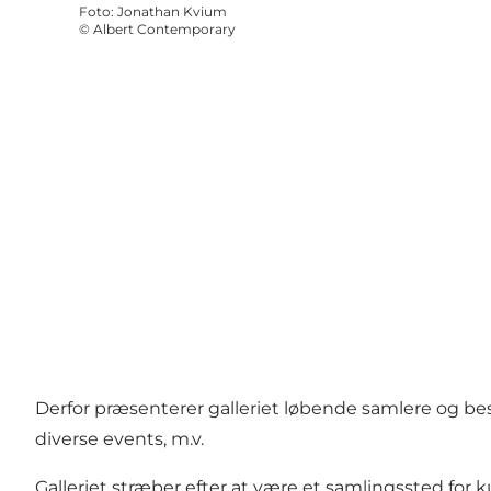
Foto
:
Jonathan Kvium
©
Albert Contemporary
Derfor præsenterer galleriet løbende samlere og besø
diverse events, m.v.
Galleriet stræber efter at være et samlingssted for k