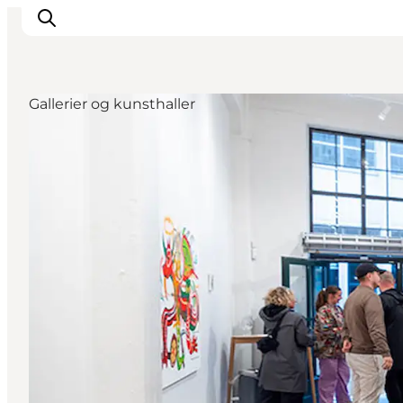
Gallerier og kunsthaller
Oplev Odense
Det sker i Odense
Planlæg din tur
Inspiration