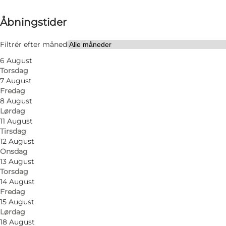
Se åbningstider
Åbningstider
Besøg hjemmeside
Min partner, Venner
Filtrér efter måned
6 August
Torsdag
7 August
Fredag
8 August
Lørdag
11 August
Tirsdag
12 August
Onsdag
13 August
Torsdag
14 August
Fredag
15 August
Lørdag
18 August