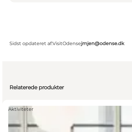
Sidst opdateret af:
VisitOdense
jmjen@odense.dk
Relaterede produkter
Aktiviteter