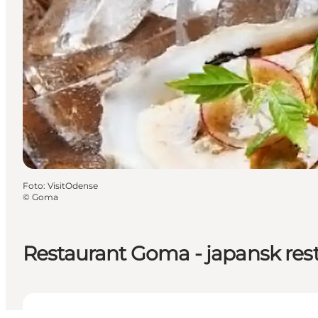
Foto
:
VisitOdense
©
Goma
Restaurant Goma - japansk res