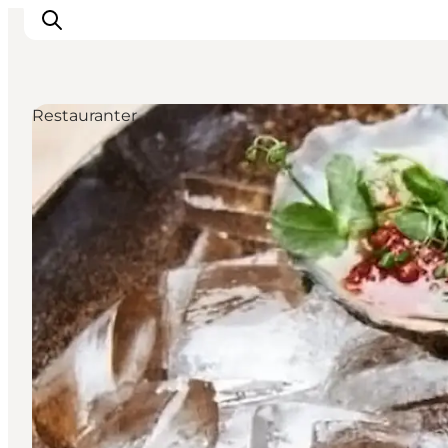
Restauranter
Oplev Odense
Det sker i Odense
Planlæg din tur
Inspiration