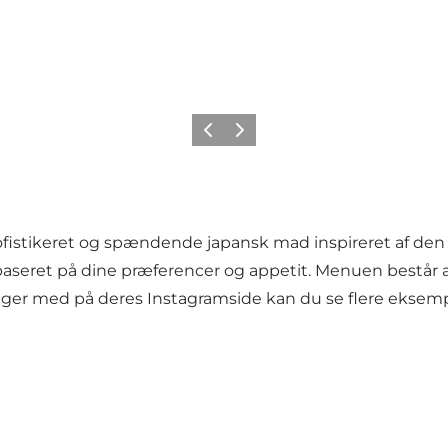
Forrige
Næste
fistikeret og spændende japansk mad inspireret af den tr
et på dine præferencer og appetit. Menuen består af fl
ger med på deres Instagramside kan du se flere eksemple