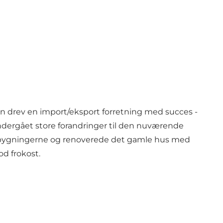
Han drev en import/eksport forretning med succes -
dergået store forandringer til den nuværende
ia bygningerne og renoverede det gamle hus med
od frokost.