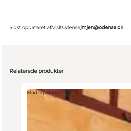
Sidst opdateret af:
VisitOdense
jmjen@odense.dk
Relaterede produkter
Mad og drikke