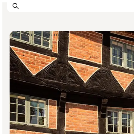
Arkitektur og byrum
Oplev Odense
Det sker i Odense
Planlæg din tur
Inspiration