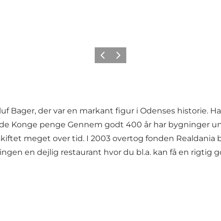
Forrige
Næste
luf Bager, der var en markant figur i Odenses historie. 
ærende Konge penge Gennem godt 400 år har bygninger un
 skiftet meget over tid. I 2003 overtog fonden Realdan
ngen en dejlig restaurant hvor du bl.a. kan få en rigtig g