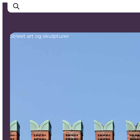
Street art og skulpturer
Oplev Odense
Det sker i Odense
Planlæg din tur
Inspiration