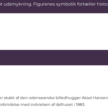
t udsmykning. Figurenes symbolik fortæller histo
gurer skabt af den odenseanske billedhugger Aksel Ha
forbindelse med indvielsen af rådhuset i 1883.