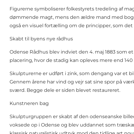
Figurerne symboliserer folkestyrets tredeling af 
dømmende magt, mens den ældre mand med bogen r
også en visuel fortælling om de principper, som d
Skabt til byens nye rådhus
Odense Rådhus blev indviet den 4. maj 1883 som et
placering, hvor de stadig kan opleves mere end 140 
Skulpturerne er udført i zink, som dengang var et bil
Gennem årene har vind og vejr sat sine spor på væ
sværd. Begge dele er siden blevet restaureret.
Kunstneren bag
Skulpturgruppen er skabt af den odenseanske billed
voksede op i Odense og blev uddannet som træskære
klassisk naturalistisk udtryk mod den tidlige art nou