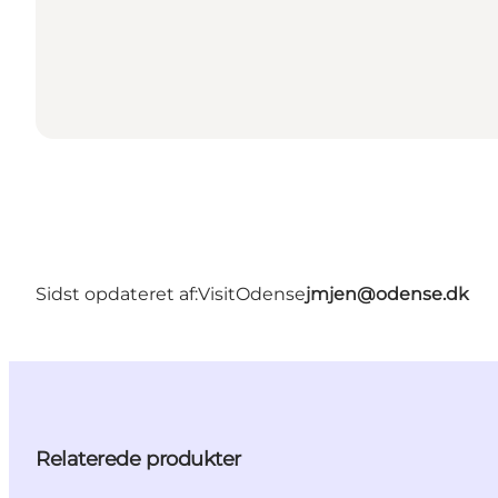
Sidst opdateret af:
VisitOdense
jmjen@odense.dk
Relaterede produkter