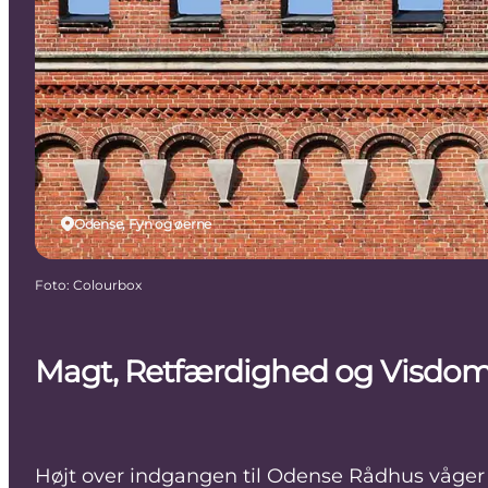
Odense, Fyn og øerne
Foto
:
Colourbox
Magt, Retfærdighed og Visdo
Højt over indgangen til Odense Rådhus våger