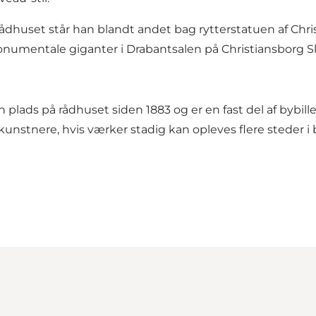
 rådhuset står han blandt andet bag rytterstatuen af Chr
onumentale giganter i Drabantsalen på Christiansborg Sl
in plads på rådhuset siden 1883 og er en fast del af bybi
nstnere, hvis værker stadig kan opleves flere steder i 