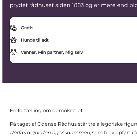
prydet rådhuset siden 1883 og er mere end blo
Gratis
Hunde tilladt
Venner, Min partner, Mig selv
En fortælling om demokratiet
På taget af Odense Rådhus står tre allegoriske fi
Retfærdigheden og Visdommen
, som blev opført i 