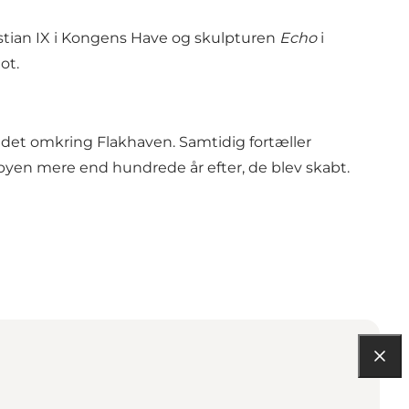
istian IX i Kongens Have og skulpturen
Echo
i
ot.
lledet omkring Flakhaven. Samtidig fortæller
byen mere end hundrede år efter, de blev skabt.