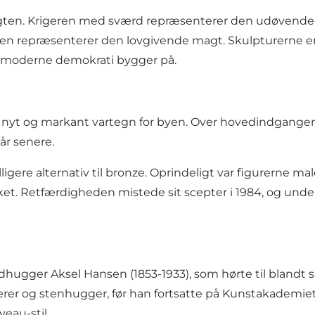
magten. Krigeren med sværd repræsenterer den udøvende
epræsenterer den lovgivende magt. Skulpturerne er
et moderne demokrati bygger på.
 nyt og markant vartegn for byen. Over hovedindgange
år senere.
ligere alternativ til bronze. Oprindeligt var figurerne m
rket. Retfærdigheden mistede sit scepter i 1984, og un
hugger Aksel Hansen (1853-1933), som hørte til blandt 
r og stenhugger, før han fortsatte på Kunstakademiet 
veau-stil.