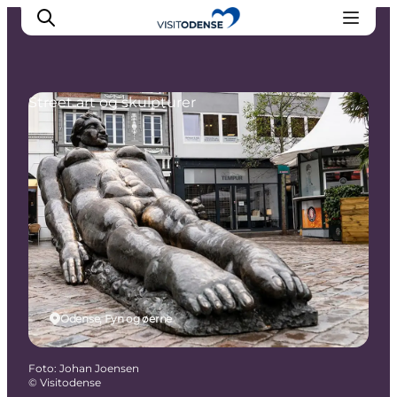
Street art og skulpturer
Oplev Odense
Det sker i Odense
Planlæg din tur
Inspiration
Odense, Fyn og øerne
Foto
:
Johan Joensen
©
Visitodense