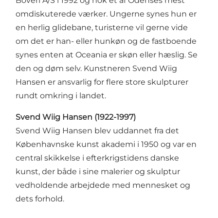
Boveri A/S i 1992 og nok et af Odenses mest
omdiskuterede værker. Ungerne synes hun er
en herlig glidebane, turisterne vil gerne vide
om det er han- eller hunkøn og de fastboende
synes enten at Oceania er skøn eller hæslig. Se
den og døm selv. Kunstneren Svend Wiig
Hansen er ansvarlig for flere store skulpturer
rundt omkring i landet.
Svend Wiig Hansen (1922-1997)
Svend Wiig Hansen blev uddannet fra det
Københavnske kunst akademi i 1950 og var en
central skikkelse i efterkrigstidens danske
kunst, der både i sine malerier og skulptur
vedholdende arbejdede med mennesket og
dets forhold.