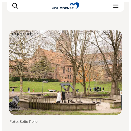
Legepladser
Oplev Odense
Det sker i Odense
Planlæg din tur
Inspiration
Foto
:
Sofie Pelle