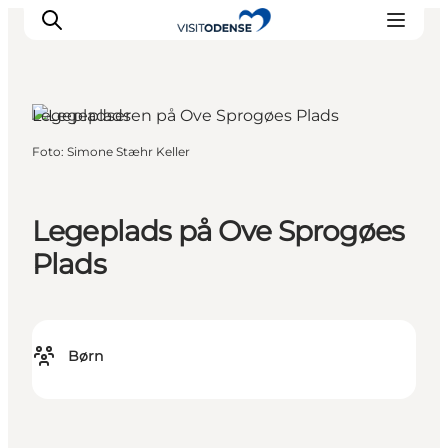
Legepladser
Foto
:
Simone Stæhr Keller
Oplev Odense
Det sker i Odense
Planlæg din tur
Legeplads på Ove Sprogøes
Inspiration
Plads
Børn