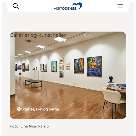
Gallerier og kunsthaller
Oplev Odense
Det sker i Odense
Planlæg din tur
Inspiration
Odense, Fyn og øerne
Foto
:
Line Nijenkamp