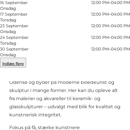
16 September
12:00 PM–04:00 PM
Onsdag
Foto
:
Line Nijenkamp
Foto
:
17 September
12:00 PM–04:00 PM
Torsdag
23 September
12:00 PM–04:00 PM
Forrige
Næste
Onsdag
24 September
12:00 PM–04:00 PM
Torsdag
30 September
12:00 PM–04:00 PM
Onsdag
Et moderne galleri i hjertet af Odense
Indlæs flere
Galleri Nijenkamp ligger midt på gågaden i
Odense og byder på moderne billedkunst og
skulptur i mange former. Her kan du opleve alt
fra malerier og akvareller til keramik- og
glasskulpturer – udvalgt med blik for kvalitet og
kunstnerisk integritet.
Fokus på få, stærke kunstnere