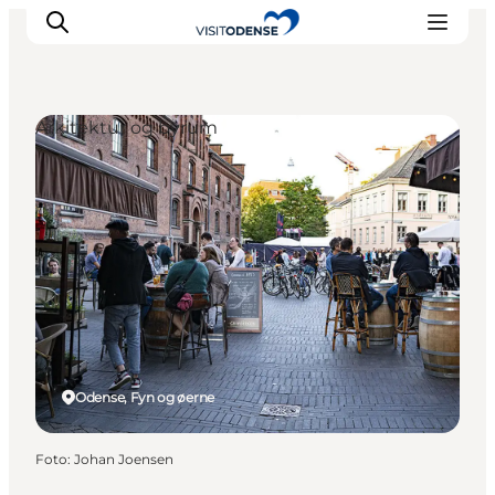
Arkitektur og byrum
Oplev Odense
Det sker i Odense
Planlæg din tur
Inspiration
Odense, Fyn og øerne
Foto
:
Johan Joensen