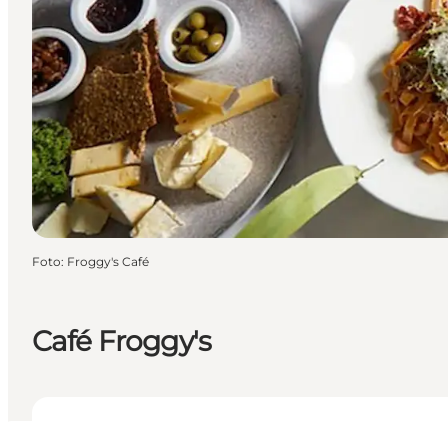
Foto
:
Froggy's Café
Café Froggy's
Se åbningstider