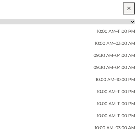
10:00 AM–11:00 PM
10:00 AM–03:00 AM
09:30 AM–04:00 AM
09:30 AM–04:00 AM
kendt for sin hyggelige atmosfære og tilbyder bl.a.
10:00 AM–10:00 PM
ller et sted at mødes for studerende (der er
10:00 AM–11:00 PM
10:00 AM–11:00 PM
kkenet er typisk café-stil med salater, tapas,
10:00 AM–11:00 PM
arrangere et firmaarrangement kan de også klare det.
10:00 AM–03:00 AM