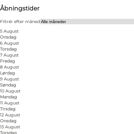
Åbningstider
Besøg hjemmeside
Min partner, Venner
Filtrér efter måned
5 August
Onsdag
6 August
Torsdag
7 August
Fredag
8 August
Lørdag
Froggy's Café er en familievenlig café beliggende i 
9 August
Søndag
en bred vifte af lækre brunchretter. Placeringen lig
10 August
naturligvis studierabat), barselsgrupper og lignende
Mandag
11 August
Menukortet byder på morgenmad, brunch, frokost og
Tirsdag
12 August
charcuteriebræt, smørrebrød, panini, burgere, pastar
Onsdag
13 August
Torsdag