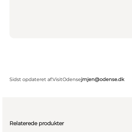
Sidst opdateret af:
VisitOdense
jmjen@odense.dk
Relaterede produkter