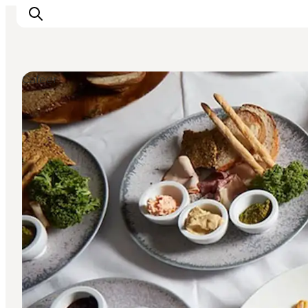
Cafeer
Oplev Odense
Det sker i Odense
Planlæg din tur
Inspiration