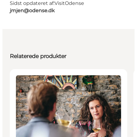
Sidst opdateret af:
VisitOdense
jmjen@odense.dk
Relaterede produkter
Mad og drikke