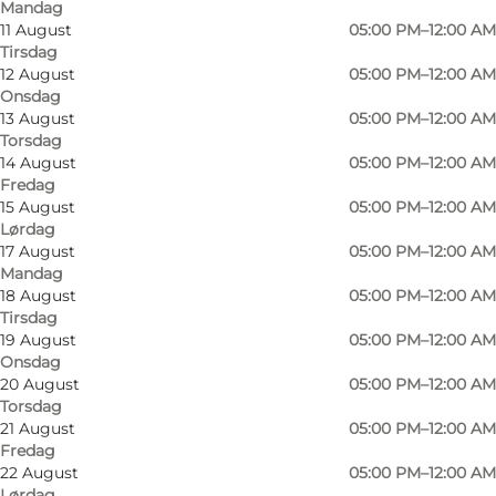
Mandag
11 August
05:00 PM–12:00 AM
Tirsdag
12 August
05:00 PM–12:00 AM
Onsdag
13 August
05:00 PM–12:00 AM
Torsdag
14 August
05:00 PM–12:00 AM
Fredag
15 August
05:00 PM–12:00 AM
Lørdag
17 August
05:00 PM–12:00 AM
Mandag
Foto
:
Brasserie Bordeaux
Foto
:
18 August
05:00 PM–12:00 AM
Tirsdag
19 August
05:00 PM–12:00 AM
Forrige
Næste
Onsdag
20 August
05:00 PM–12:00 AM
Torsdag
21 August
05:00 PM–12:00 AM
Fredag
22 August
05:00 PM–12:00 AM
Fransk restaurant i Odense centrum
Lørdag