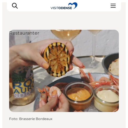
Restauranter
Oplev Odense
Det sker i Odense
Planlæg din tur
Inspiration
Foto
:
Brasserie Bordeaux