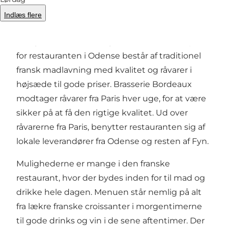
Brasserie Bordeaux er en traditionel fransk
Indlæs flere
restaurant i Odense centrum, der tilbyder både
morgenmad, frokost og aftensmad. Konceptet
for restauranten i Odense består af traditionel
fransk madlavning med kvalitet og råvarer i
højsæde til gode priser. Brasserie Bordeaux
modtager råvarer fra Paris hver uge, for at være
sikker på at få den rigtige kvalitet. Ud over
råvarerne fra Paris, benytter restauranten sig af
lokale leverandører fra Odense og resten af Fyn.
Mulighederne er mange i den franske
restaurant, hvor der bydes inden for til mad og
drikke hele dagen. Menuen står nemlig på alt
fra lækre franske croissanter i morgentimerne
til gode drinks og vin i de sene aftentimer. Der