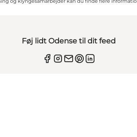
kning og klyngesamarbejder kan du finde flere informati
Føj lidt Odense til dit feed