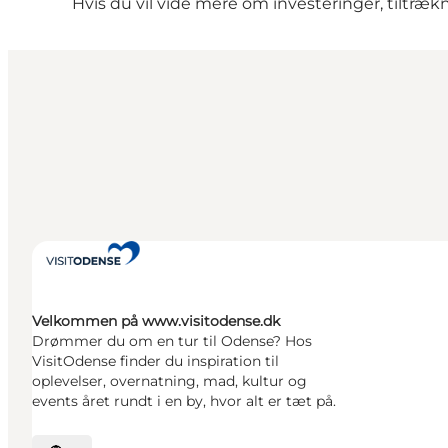
Hvis du vil vide mere om investeringer, tiltræ
Velkommen på www.visitodense.dk
Drømmer du om en tur til Odense? Hos
VisitOdense finder du inspiration til
oplevelser, overnatning, mad, kultur og
events året rundt i en by, hvor alt er tæt på.