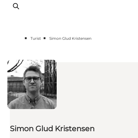
■
■
Turist
Simon Glud Kristensen
Oplev Odense
Det sker i Odense
Planlæg din tur
Inspiration
Simon Glud Kristensen