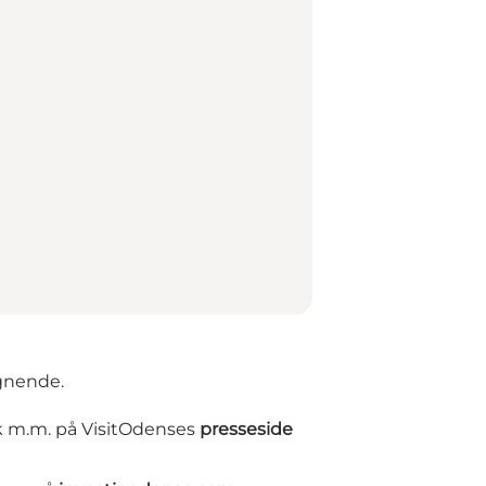
ignende.
rk m.m. på VisitOdenses
presseside