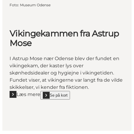
Foto
:
Museum Odense
Vikingekammen fra Astrup
Mose
I Astrup Mose nær Odense blev der fundet en
vikingekam, der kaster lys over
skønhedsidealer og hygiejne i vikingetiden.
Fundet viser, at vikingerne var langt fra de vilde
skikkelser, vi kender fra fiktionen.
Læs mere
Se på kort
Læs mere "Vikingekammen fra Astrup Mose"
show Vikingekammen fra Astrup Mose on_map