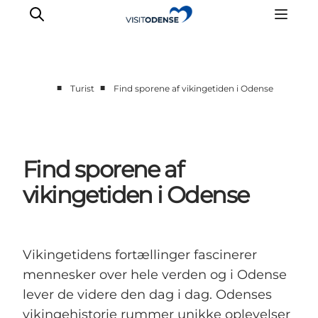
■
■
Turist
Find sporene af vikingetiden i Odense
Oplev Odense
Det sker i Odense
Planlæg din tur
Find sporene af
Inspiration
vikingetiden i Odense
Vikingetidens fortællinger fascinerer
mennesker over hele verden og i Odense
lever de videre den dag i dag. Odenses
vikingehistorie rummer unikke oplevelser