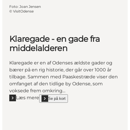
Foto
:
Joan Jensen
©
VisitOdense
Klaregade - en gade fra
middelalderen
Klaregade er en af Odenses ældste gader og
bærer på en rig historie, der går over 1000 år
tilbage. Sammen med Paaskestræde viser den
omfanget af den tidlige by Odense, som
voksede frem omkring…
Læs mere
Se på kort
Læs mere "Klaregade - en gade fra middelalderen"
show Klaregade - en gade fra middelalderen on_map