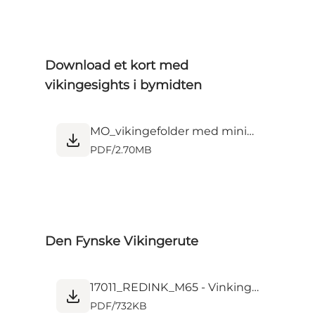
Download et kort med
vikingesights i bymidten
MO_vikingefolder med miniaturer_DK.pdf
PDF
/
2.70MB
Den Fynske Vikingerute
17011_REDINK_M65 - Vinkingeruten FYN_WEB-1_DA.pdf
PDF
/
732KB