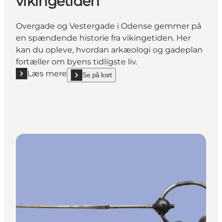
vikingetiden
Overgade og Vestergade i Odense gemmer på
en spændende historie fra vikingetiden. Her
kan du opleve, hvordan arkæologi og gadeplan
fortæller om byens tidligste liv.
Læs mere
Se på kort
Læs mere "Overgade - En vej fra vikingetiden"
show Overgade - En vej fra vikingetiden on_map