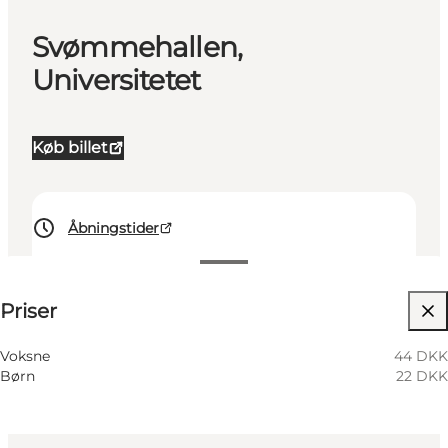
Svømmehallen,
Universitetet
Køb billet
Åbningstider
Se priser
Priser
Besøg hjemmeside
Mig selv, Min partner
Voksne
44 DKK
Børn
22 DKK