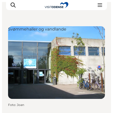
Svømmehaller og vandlande
Oplev Odense
Det sker i Odense
Planlæg din tur
Inspiration
Foto
:
Joan