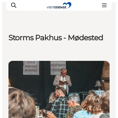
Storms Pakhus - Mødested
Oplev Odense
Det sker i Odense
Planlæg din tur
Venues
Inspiration