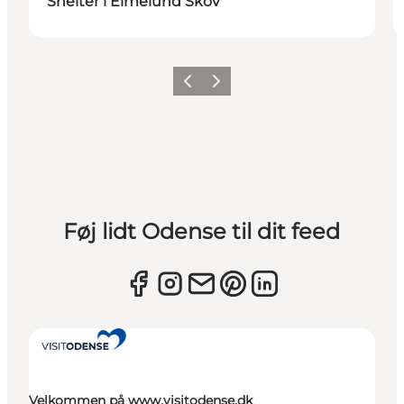
Shelter i Elmelund Skov
Forrige
Næste
Føj lidt Odense til dit feed
Velkommen på www.visitodense.dk