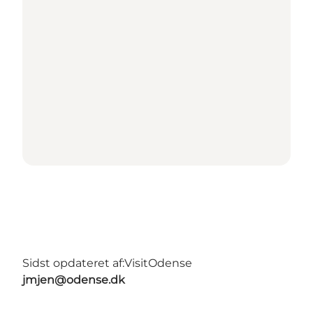
Sidst opdateret af:
VisitOdense
jmjen@odense.dk