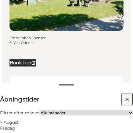
Foto
:
Johan Joensen
©
VisitOdense
Book her
Se åbningstider
Åbningstider
Besøg hjemmeside
Hunde tilladt
Filtrér efter måned
7 August
Børn, Venner, Min partner, Mig selv
Fredag