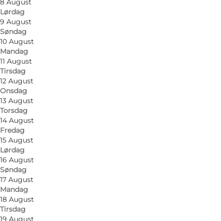
8 August
Lørdag
9 August
Søndag
10 August
Mandag
11 August
Tirsdag
12 August
Onsdag
13 August
Torsdag
14 August
Fredag
15 August
Lørdag
16 August
Søndag
17 August
Mandag
Foto
:
Johan Joensen
Foto
:
18 August
©
VisitOdense
©
Visi
Tirsdag
19 August