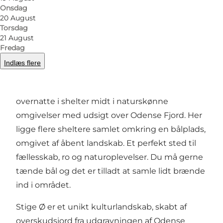
Onsdag
Forrige
Næste
20 August
Torsdag
21 August
Fredag
Indlæs flere
Overnat i shelter på Stige Ø
På Stige Ø, nordøst for Odense, kan du
overnatte i shelter midt i naturskønne
omgivelser med udsigt over Odense Fjord. Her
ligge flere sheltere samlet omkring en bålplads,
omgivet af åbent landskab. Et perfekt sted til
fællesskab, ro og naturoplevelser. Du må gerne
tænde bål og det er tilladt at samle lidt brænde
ind i området.
Stige Ø er et unikt kulturlandskab, skabt af
overskudsjord fra udgravningen af Odense