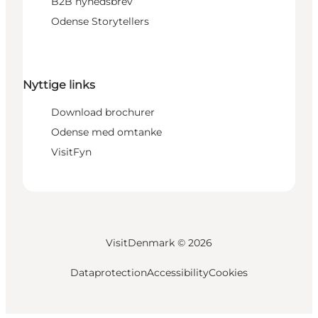
B2B nyhedsbrev
Odense Storytellers
Nyttige links
Download brochurer
Odense med omtanke
VisitFyn
VisitDenmark ©
2026
Dataprotection
Accessibility
Cookies