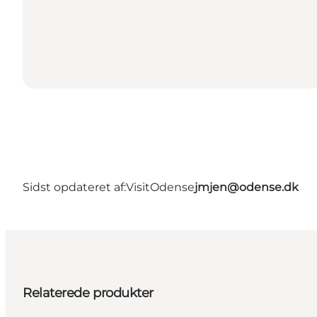
Sidst opdateret af:
VisitOdense
jmjen@odense.dk
Relaterede produkter