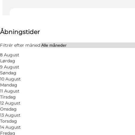
Se åbningstider
Åbningstider
Besøg hjemmeside
Min partner, Venner
Filtrér efter måned
8 August
Lørdag
9 August
Søndag
10 August
Mandag
11 August
Tirsdag
12 August
Onsdag
13 August
Torsdag
14 August
Fredag