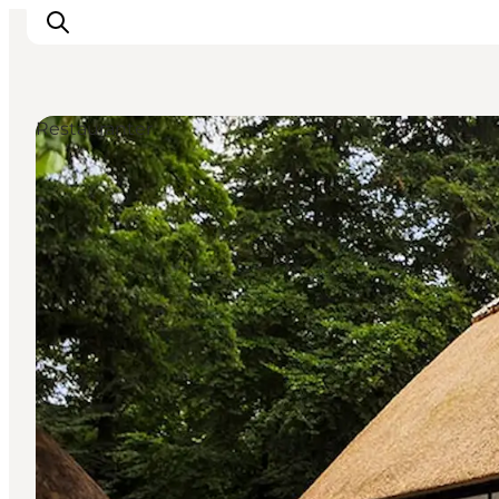
Restauranter
Oplev Odense
Det sker i Odense
Planlæg din tur
Inspiration