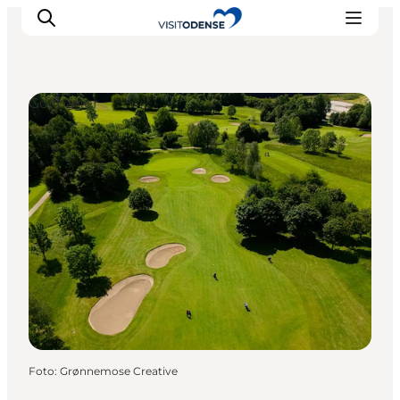
Golfbaner
Oplev Odense
Det sker i Odense
Planlæg din tur
Inspiration
Foto
:
Grønnemose Creative