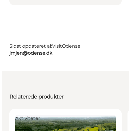
Sidst opdateret af:
VisitOdense
jmjen@odense.dk
Relaterede produkter
Aktiviteter