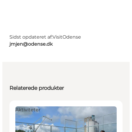
Sidst opdateret af:
VisitOdense
jmjen@odense.dk
Relaterede produkter
Aktiviteter