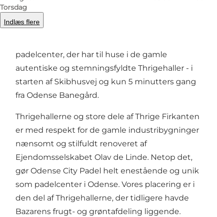
Odense City Padel - Odenses hyggeligste
Torsdag
padelcenter!
Indlæs flere
Velkommen indenfor i vores hyggelige
padelcenter, der har til huse i de gamle
autentiske og stemningsfyldte Thrigehaller - i
starten af Skibhusvej og kun 5 minutters gang
fra Odense Banegård.
Thrigehallerne og store dele af Thrige Firkanten
er med respekt for de gamle industribygninger
nænsomt og stilfuldt renoveret af
Ejendomsselskabet Olav de Linde. Netop det,
gør Odense City Padel helt enestående og unik
som padelcenter i Odense. Vores placering er i
den del af Thrigehallerne, der tidligere havde
Bazarens frugt- og grøntafdeling liggende.