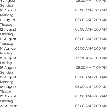
9 August
05:00 AM–11:00 PM
Søndag
10 August
05:00 AM–12:00 AM
Mandag
11 August
05:00 AM–12:00 AM
Tirsdag
12 August
05:00 AM–12:00 AM
Onsdag
13 August
05:00 AM–12:00 AM
Torsdag
14 August
05:00 AM–12:00 AM
Fredag
15 August
05:00 AM–11:00 PM
Lørdag
Foto
:
Claus Rasmussen
Foto
:
16 August
05:00 AM–11:00 PM
©
Odense City Padel
©
Oden
Søndag
17 August
05:00 AM–12:00 AM
Mandag
Forrige
Næste
18 August
05:00 AM–12:00 AM
Tirsdag
19 August
05:00 AM–12:00 AM
Onsdag
20 August
05:00 AM–12:00 AM