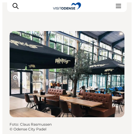
Sport og aktiviteter
Oplev Odense
Det sker i Odense
Planlæg din tur
Inspiration
Foto
:
Claus Rasmussen
©
Odense City Padel