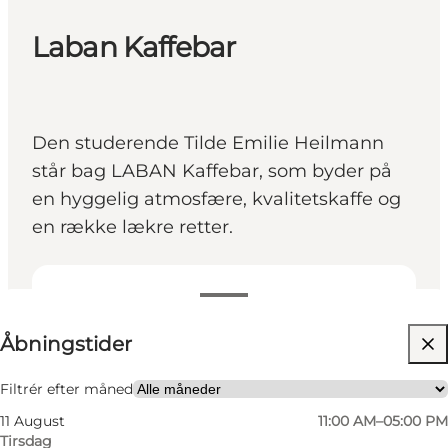
Laban Kaffebar
Den studerende Tilde Emilie Heilmann
står bag LABAN Kaffebar, som byder på
en hyggelig atmosfære, kvalitetskaffe og
en række lækre retter.
Se åbningstider
Åbningstider
Besøg hjemmeside
Mig selv, Min partner, Venner
Filtrér efter måned
11 August
11:00 AM–05:00 PM
Tirsdag