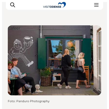
Cafeer
Oplev Odense
Det sker i Odense
Planlæg din tur
Inspiration
Foto
:
Panduro Photography