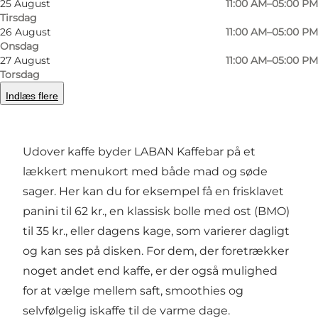
Blind Coffee er også kendt for at skabe
25 August
11:00 AM–05:00 PM
Tirsdag
jobmuligheder for mennesker med
26 August
11:00 AM–05:00 PM
synshandicap, og LABAN Kaffebar er stolt over
Onsdag
27 August
11:00 AM–05:00 PM
at støtte denne vision. Kaffen fås til en
Torsdag
overkommelig pris, med en kop fra 30 til 40 kr.
Indlæs flere
Fristende mad og drikke
Udover kaffe byder LABAN Kaffebar på et
lækkert menukort med både mad og søde
sager. Her kan du for eksempel få en frisklavet
panini til 62 kr., en klassisk bolle med ost (BMO)
til 35 kr., eller dagens kage, som varierer dagligt
og kan ses på disken. For dem, der foretrækker
noget andet end kaffe, er der også mulighed
for at vælge mellem saft, smoothies og
selvfølgelig iskaffe til de varme dage.