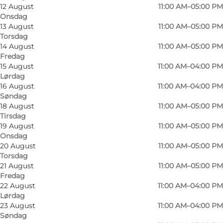
12 August
11:00 AM–05:00 PM
Onsdag
13 August
11:00 AM–05:00 PM
Torsdag
14 August
11:00 AM–05:00 PM
Fredag
15 August
11:00 AM–04:00 PM
Kaffe med omtanke
Lørdag
16 August
11:00 AM–04:00 PM
LABAN Kaffebar lægger vægt på at servere
Søndag
kaffe, der både smager fantastisk og støtter et
18 August
11:00 AM–05:00 PM
Tirsdag
godt formål. Kaffebønnerne stammer fra Blind
19 August
11:00 AM–05:00 PM
Coffee, en virksomhed, der kombinerer social
Onsdag
20 August
11:00 AM–05:00 PM
ansvarlighed med udsøgt kaffekvalitet.
Torsdag
Bønnerne, der serveres på LABAN, kommer fra
21 August
11:00 AM–05:00 PM
Cerrado Mineiro-regionen i Brasilien og har en
Fredag
22 August
11:00 AM–04:00 PM
smagsprofil med chokoladenoter, nødder og et
Lørdag
hint af citrus.
23 August
11:00 AM–04:00 PM
Søndag