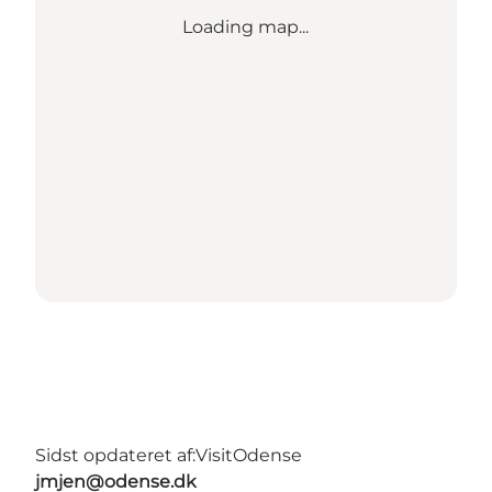
Loading map...
Sidst opdateret af:
VisitOdense
jmjen@odense.dk