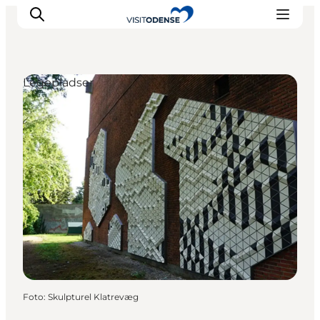
Legepladser
Oplev Odense
Det sker i Odense
Planlæg din tur
Inspiration
Foto
:
Skulpturel Klatrevæg