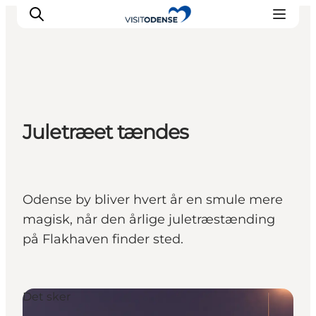
Oplev Odense
Juletræet tændes
Det sker i Odense
Planlæg din tur
Inspiration
Odense by bliver hvert år en smule mere
magisk, når den årlige juletræstænding
på Flakhaven finder sted.
Det sker