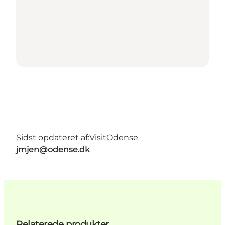
Sidst opdateret af:
VisitOdense
jmjen@odense.dk
Relaterede produkter