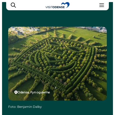
Naturområder
Oplev Odense
Det sker i Odense
Planlæg din tur
Inspiration
Odense, Fyn og øerne
Foto
:
Benjamin Dalby